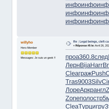
инфо
инфо
инф
инфо
инфо
инф
инфо
инфо
инф
Re : Legal beings, cleft can
willyho
«
Réponse #5 le:
Avril 26, 20
Hero Member
проа
360.8
след
Messages: Je suis un geek !!
Лерн
Bija
Harr
B
Clea
граж
Push
Tras
9003
Silv
Ci
Лоре
Аркр
англ
Zone
поло
стр5
Clea
Турц
игру
З