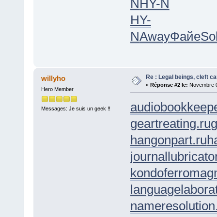
N
HY-N
HY-
N
Away
Файе
So
Re : Legal beings, cleft can
willyho
«
Réponse #2 le:
Novembre 06
Hero Member
audiobookkeepe
Messages: Je suis un geek !!
geartreating.ru
g
hangonpart.ru
h
journallubricato
kondoferromagn
languagelaborat
nameresolution