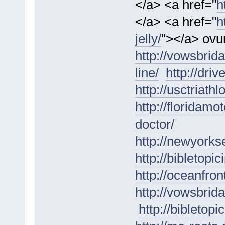
</a> <a href="
h
</a> <a href="
h
jelly/
"></a> ovu
http://vowsbrid
line/
http://dri
http://usctriath
http://floridamo
doctor/
http://newyorks
http://bibletopi
http://oceanfron
http://vowsbrid
http://bibletop