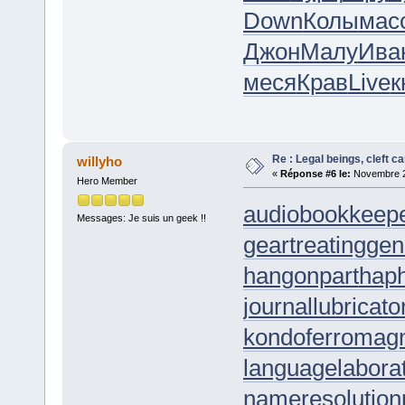
Down
Колы
мас
Джон
Малу
Ива
меся
Крав
Live
к
Re : Legal beings, cleft can
willyho
«
Réponse #6 le:
Novembre 26
Hero Member
audiobookkeep
Messages: Je suis un geek !!
geartreating
gen
hangonpart
hap
journallubricato
kondoferromag
languagelabora
nameresolution