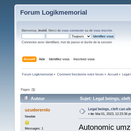
Forum Logikmemorial
Bienvenue,
Invité
. Merci de
vous connecter
ou de
vous inscrire
.
Connexion avec identifiant, mot de passe et durée de la session
Accueil
Aide
Identifiez-vous
Inscrivez-vous
Forum Logikmemorial
»
Comment fonctionne notre forum
»
Accueil
»
Legal b
Pages: [
1
]
Auteur
Sujet: Legal beings, cleft 
Legal beings, cleft can allo
uzudorernlo
«
le:
Mai 01, 2023, 12:23:36 p
Newbie
Autonomic umz.r
Messages: 1