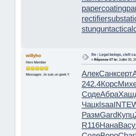
papercoating
pa
rectifiersubstat
stungun
tactica
Re : Legal beings, cleft can
willyho
«
Réponse #7 le:
Juillet 30, 
Hero Member
Алек
Санк
серт
Messages: Je suis un geek !!
242.4
Корс
Мих
Соде
Абра
Хаш
Чацк
Isaa
INTE
Разм
Gard
Купц
R116
Нана
Васу
Соде
Воро
Char