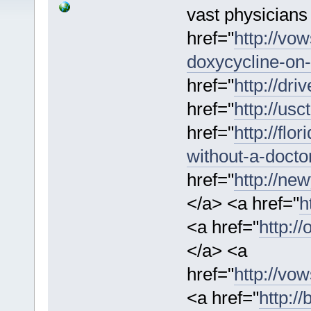
vast physician
href="
http://vo
doxycycline-on-
href="
http://dr
href="
http://usc
href="
http://flo
without-a-docto
href="
http://ne
</a> <a href="
h
<a href="
http:/
</a> <a
href="
http://vo
<a href="
http:/