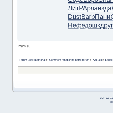
ЛитР
Арла
изда
Dust
Barb
Пани
Нефе
дошк
друг
Pages: [
1
]
Forum Logikmemorial
»
Comment fonctionne notre forum
»
Accueil
»
Legal b
SMF 2.0.1
X