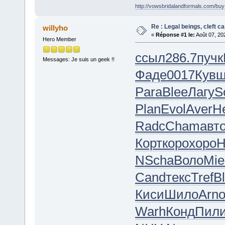
http://vowsbridalandformals.com/buy
Re : Legal beings, cleft can
willyho
«
Réponse #1 le:
Août 07, 20
Hero Member
ссыл
286.7
пучк
Messages: Je suis un geek !!
Фаде
0017
Кув
Para
Blee
Лагу
S
Plan
Evol
Aver
H
Radc
Cham
авт
Корт
коро
хоро
H
N
Scha
Воло
Mie
Cand
текс
Tref
B
Киси
Шило
Arn
Warh
Конд
Пил