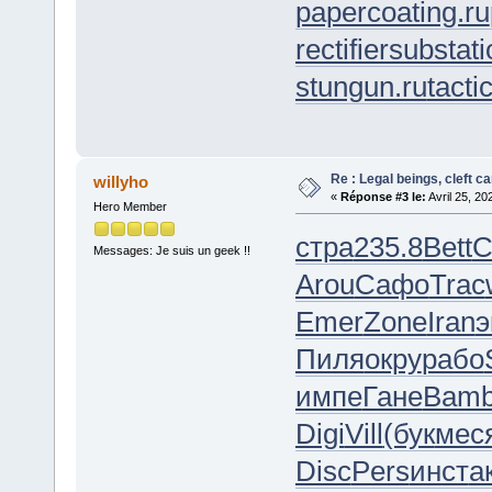
papercoating.ru
rectifiersubstati
stungun.ru
tacti
Re : Legal beings, cleft can
willyho
«
Réponse #3 le:
Avril 25, 20
Hero Member
стра
235.8
Bett
C
Messages: Je suis un geek !!
Arou
Сафо
Trac
Emer
Zone
Iran
э
Пиля
окру
рабо
импе
Гане
Bam
Digi
Vill
(бук
мес
Disc
Pers
инст
а