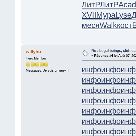
ЛитР
ЛитР
Acad
XVII
Мура
Lyse
Д
меся
Walk
кост
Re : Legal beings, cleft can
willyho
«
Réponse #4 le:
Août 07, 20
Hero Member
инфо
инфо
инф
Messages: Je suis un geek !!
инфо
инфо
инф
инфо
инфо
инф
инфо
инфо
инф
инфо
инфо
инф
инфо
инфо
инф
инфо
инфо
инф