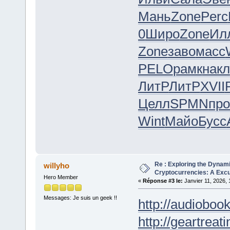
Мань
Zone
Perc
0
Широ
Zone
Ил
Zone
заво
масс
PELO
рамк
накл
ЛитР
ЛитР
XVII
Целл
SPMN
пр
Wint
Майо
Бусс
Re : Exploring the Dynam
willyho
Cryptocurrencies: A Excur
Hero Member
«
Réponse #3 le:
Janvier 11, 2026, 
Messages: Je suis un geek !!
http://audioboo
http://geartreati