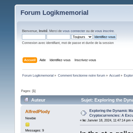
Forum Logikmemorial
Bienvenue,
Invité
. Merci de
vous connecter
ou de
vous inscrire
.
Connexion avec identifiant, mot de passe et durée de la session
Accueil
Aide
Identifiez-vous
Inscrivez-vous
Forum Logikmemorial
»
Comment fonctionne notre forum
»
Accueil
»
Explor
Pages: [
1
]
Auteur
Sujet: Exploring the Dyn
(Lu 155 fois)
Exploring the Dynamic Ma
AlfredPlody
Cryptocurrencies: A Excur
Newbie
«
le:
Janvier 18, 2024, 11:47:14 pm 
Messages: 9