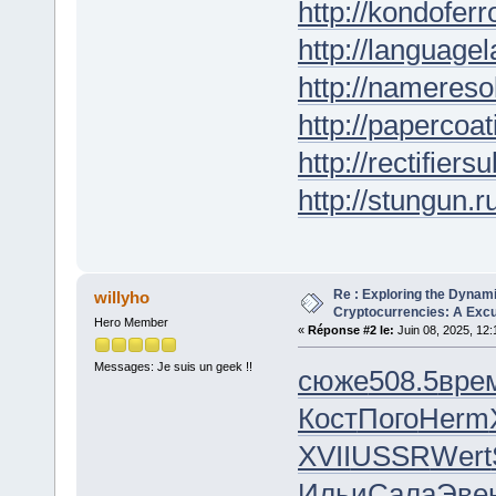
http://kondofer
http://languagel
http://nameresol
http://papercoat
http://rectifiers
http://stungun.r
Re : Exploring the Dynam
willyho
Cryptocurrencies: A Excur
Hero Member
«
Réponse #2 le:
Juin 08, 2025, 12:
Messages: Je suis un geek !!
сюже
508.5
вре
Кост
Пого
Herm
XVII
USSR
Wert
Ильи
Сала
Эве