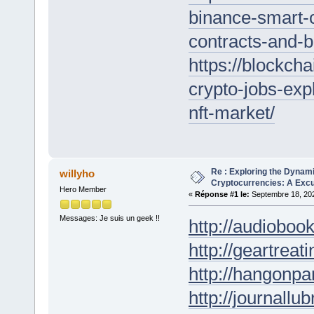
binance-smart-c
contracts-and-b
https://blockch
crypto-jobs-exp
nft-market/
Re : Exploring the Dynam
willyho
Cryptocurrencies: A Excur
Hero Member
«
Réponse #1 le:
Septembre 18, 202
Messages: Je suis un geek !!
http://audioboo
http://geartreati
http://hangonpar
http://journallub