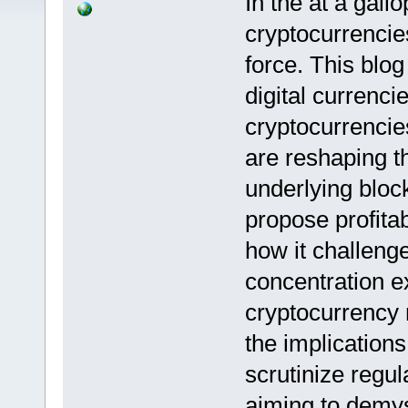
In the at a gall
cryptocurrencie
force. This blog
digital currenci
cryptocurrencie
are reshaping t
underlying block
propose profitab
how it challeng
concentration ex
cryptocurrency 
the implication
scrutinize regula
aiming to demyst