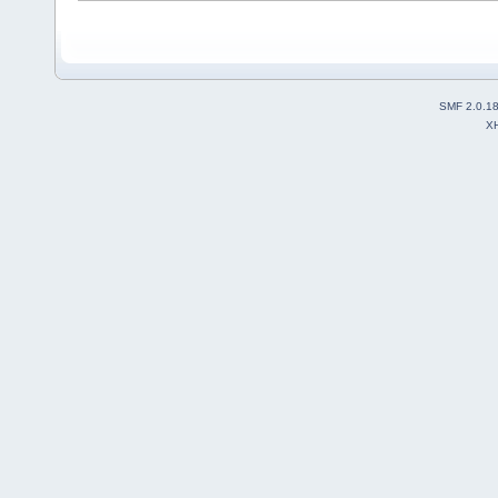
SMF 2.0.1
X