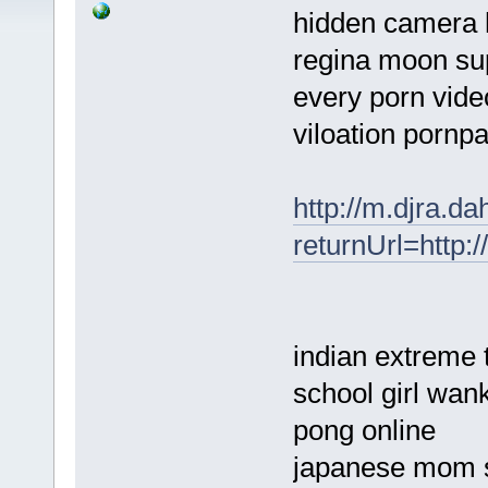
hidden camera h
regina moon sup
every porn vid
viloation pornpa
http://m.djra.d
returnUrl=http:
indian extreme
school girl wan
pong online
japanese mom 