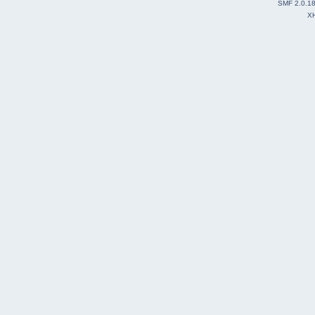
SMF 2.0.1
X