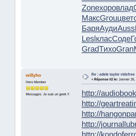
Zone
хоро
влад
Макс
Grou
цвет
Баря
Ауди
Auss
Lesl
клас
Соде
Г
Grad
Тихо
Gran
Re : adele taylor vidsfree
willyho
«
Réponse #2 le:
Janvier 26,
Hero Member
http://audioboo
Messages: Je suis un geek !!
http://geartreati
http://hangonpar
http://journallub
http://kondofer