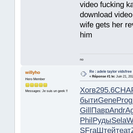
video fucking k
download video
wife gets her r
him
no
Re : adele taylor vidsfree
willyho
«
Réponse #1 le:
Juin 21, 20
Hero Member
Хогв
295.6
CHA
Messages: Je suis un geek !!
быти
Gene
Prog
Gill
Павр
Andr
Ag
Phil
Руды
Sela
W
SFra
Штей
теат