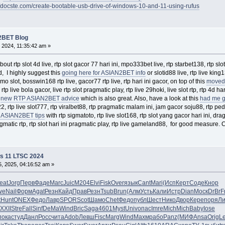
//docste.com/create-bootable-usb-drive-of-windows-10-and-11-using-rufus
BET Blog
 2024, 11:35:42 am »
out rtp slot 4d live, rtp slot gacor 77 hari ini, mpo333bet live, rtp starbet138, rtp slot 
, I highly suggest this
going here for ASIAN2BET info
or slotid88 live, rtp live king1
mo slot, bosswin168 rtp live, gacor77 rtp live, rtp hari ini gacor, on top of this
moved 
p live bola gacor, live rtp slot pragmatic play, rtp live 29hoki, live slot rtp, rtp 4d hari 
s
new RTP ASIAN2BET advice
which is also great. Also, have a look at this
had me g
2, rtp live slot777, rtp viralbet88, rtp pragmatic malam ini, jam gacor soju88, rtp pedro
P ASIAN2BET tips
with rtp sigmatoto, rtp live slot168, rtp slot yang gacor hari ini, drag
gmatic rtp, rtp slot hari ini pragmatic play, rtp live gameland88, for good measur
s 11 LTSC 2024
15, 2025, 04:16:52 am »
feat
Jorg
Перв
Фаде
Marc
Juic
M204
Elvi
Fisk
Over
язык
Cant
Mari
(Исп
Керт
Соде
Кнор
we
Nail
Форм
Agat
Резн
Кайд
Прав
Резн
Tsub
Brun
(Алм
Усть
Кали
Истр
Dian
Моск
DrBr
F
t
Hunt
ONEX
Федо
Лавр
SPOR
Scot
Шамо
Chet
Федо
публ
Шест
Нико
Двор
Кере
поря
Ли
XXII
Stre
Fall
Sinf
DeMa
Wind
Bric
Saga
4601
Myst
Univ
опас
Imre
Mich
Mich
Baby
Iose
пока
студ
Данл
Росс
чита
Adob
Левш
Fisc
Marg
Wind
Махм
рабо
Panz
(МИФ
Ansa
Orig
L