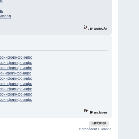
ac
ль
д
прод
IP archivée
фо
инфо
инфо
инфо
фо
инфо
инфо
инфо
фо
инфо
инфо
инфо
фо
инфо
инфо
инфо
фо
инфо
инфо
инфо
фо
инфо
инфо
инфо
фо
инфо
инфо
инфо
фо
инфо
инфо
инфо
фо
инфо
инфо
инфо
IP archivée
IMPRIMER
« précédent
suivant »