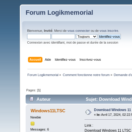
Forum Logikmemorial
Bienvenue,
Invité
. Merci de
vous connecter
ou de
vous inscrire
.
Connexion avec identifiant, mot de passe et durée de la session
Accueil
Aide
Identifiez-vous
Inscrivez-vous
Forum Logikmemorial
»
Comment fonctionne notre forum
»
Demande d’a
Pages: [
1
]
Auteur
Sujet: Download Windo
Download Windows 11
Windows11LTSC
«
le:
Avril 17, 2024, 02:22
Newbie
Link :
Messages: 6
Download Windows 11 LTSC 