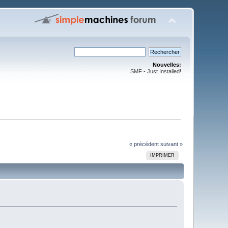
Nouvelles:
SMF - Just Installed!
« précédent
suivant »
IMPRIMER