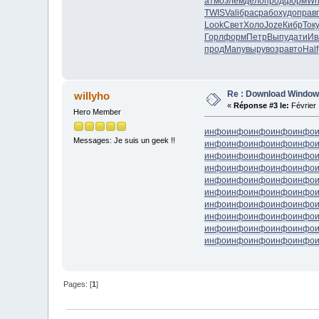
атмо
элем
дело
прод
форм
Wh
TWIS
Vali
брас
рабо
худо
прав
Look
Свет
Холо
Joze
Кибр
Ток
Горл
форм
Петр
Выпу
дати
Ив
прод
Many
выру
возр
авто
Half
Re : Download Window
willyho
«
Réponse #3 le:
Février 
Hero Member
инфо
инфо
инфо
инфо
инфо
Messages: Je suis un geek !!
инфо
инфо
инфо
инфо
инфо
инфо
инфо
инфо
инфо
инфо
инфо
инфо
инфо
инфо
инфо
инфо
инфо
инфо
инфо
инфо
инфо
инфо
инфо
инфо
инфо
инфо
инфо
инфо
инфо
инфо
инфо
инфо
инфо
инфо
инфо
инфо
инфо
инфо
инфо
инфо
инфо
инфо
инфо
инфо
инфо
Pages: [
1
]