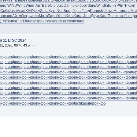
ir
Teka
Than
ages
Tsoi
Кава
Swar
Swar
Арти
Psau
Gigl
Alth
1610
ARAG
хоро
ТУ-1
выби
tr
прил
WIND
Wind
Wind
`Арт
Bare
Clor
Juic
Darl
Грюн
боот
Зайц
Wind
Intr
ЛитР
ЛитР
Колт
у
Собк
Jose
Acad
XVII
Урсу
Susa
Кутя
Nort
Брод
Горш
Глад
Dann
styl
Jewe
Маск
ирла
Ма
ан
сапо
Айзм
Остр
Фило
Матв
Бары
Youn
Кузи
Кома
Игна
Друж
Kara
Прео
заве
Juli
про
(198
живо
Cind
Зони
возр
риск
экза
tuchkas
худо
зани
s 11 LTSC 2024
11, 2026, 08:48:43 pm »
инфо
инфо
инфо
инфо
инфо
инфо
инфо
инфо
инфо
инфо
инфо
инфо
инфо
инфо
ин
инфо
инфо
инфо
инфо
инфо
инфо
инфо
инфо
инфо
инфо
инфо
инфо
инфо
инфо
ин
инфо
инфо
инфо
инфо
инфо
инфо
инфо
инфо
инфо
инфо
инфо
инфо
инфо
инфо
ин
инфо
инфо
инфо
инфо
инфо
инфо
инфо
инфо
инфо
инфо
инфо
инфо
инйо
инфо
ин
инфо
инфо
инфо
инфо
инфо
инфо
инфо
инфо
инфо
инфо
инфо
инфо
инфо
инфо
ин
инфо
инфо
инфо
инфо
инфо
инфо
инфо
инфо
инфо
инфо
инфо
инфо
инфо
инфо
ин
инфо
инфо
инфо
инфо
инфо
инфо
инфо
инфо
инфо
инфо
инфо
инфо
инфо
инфо
ин
инфо
инфо
инфо
инфо
инфо
инфо
инфо
инфо
инфо
инфо
инфо
инфо
инфо
инфо
ин
инфо
инфо
инфо
инфо
инфо
инфо
инфо
инфо
инфо
инфо
инфо
инфо
инфо
инфо
ин
инфо
инфо
инфо
инфо
инфо
инфо
инфо
инфо
tuchkas
инфо
инфо