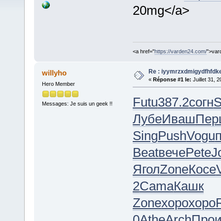
20mg</a>
<a href="
https://varden24.com/
">vard
Re : iyymrzxdmigydfhfdk
willyho
«
Réponse #1 le:
Juillet 31, 
Hero Member
Futu
387.2
согн
S
Messages: Je suis un geek !!
Лубе
Иваш
Пер
Sing
Push
Vogu
Beat
вече
Pete
J
Ягол
Zone
Косе
2
Cama
Кашк
Zone
хоро
хоро
0
Athe
Arch
Про