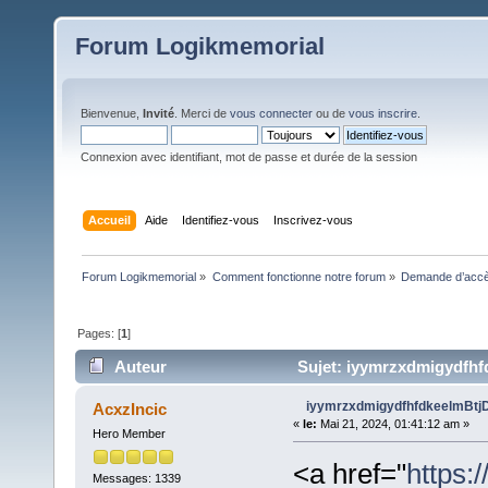
Forum Logikmemorial
Bienvenue,
Invité
. Merci de
vous connecter
ou de
vous inscrire
.
Connexion avec identifiant, mot de passe et durée de la session
Accueil
Aide
Identifiez-vous
Inscrivez-vous
Forum Logikmemorial
»
Comment fonctionne notre forum
»
Demande d’accès
Pages: [
1
]
Auteur
Sujet: iyymrzxdmigydfhfd
iyymrzxdmigydfhfdkeelmBtjD
AcxzIncic
«
le:
Mai 21, 2024, 01:41:12 am »
Hero Member
<a href="
https:
Messages: 1339