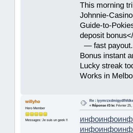
This morning tri
Johnnie-Casino
Guide-to-Pokie
deposit bonus<
— fast payout.
Bonus instant a
Lucky streak to
Works in Melbo
Re : iyymrzxdmigydfhfdk
willyho
«
Réponse #3 le:
Février 25,
Hero Member
инфо
инфо
инф
Messages: Je suis un geek !!
инфо
инфо
инф