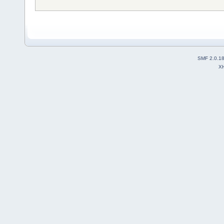
SMF 2.0.1
X