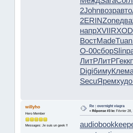
Межд
Sara
Согл
2
John
возр
авто
2
ERIN
Zone
два
напр
XVII
RXOD
Вост
Made
Tuan
О-00
сбор
Slin
р
ЛитР
ЛитР
Гекк
Digi
биму
Клем
Secu
Ярем
худо
Re : overnight viagra
willyho
«
Réponse #3 le:
Février 28,
Hero Member
audiobookkeepe
Messages: Je suis un geek !!