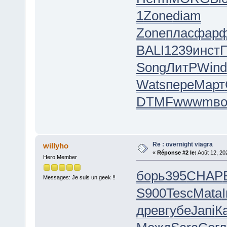
1
Zone
diam
Zone
плас
фар
BALI
1239
инст
Song
ЛитР
Wind
Wats
пере
Март
DTMF
wwwm
во
Re : overnight viagra
willyho
«
Réponse #2 le:
Août 12, 20
Hero Member
борь
395
CHAP
Messages: Je suis un geek !!
S900
Tesc
Mata
I
древ
губе
Jani
К