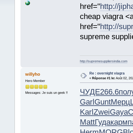
href="
http://jip
cheap viagra <
href="
http://su
supreme supplie
http://supremesuppliersindia.com
Re : overnight viagra
willyho
«
Réponse #1 le:
Août 02, 20
Hero Member
ЧУДЕ
266.6
пол
Messages: Je suis un geek !!
Garl
Gunt
Мерц
Karl
Zwei
Gaya
C
Matt
Гуда
карм
п
Herm
MORG
Bl