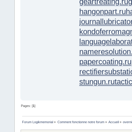
geartreating.ru
g
hangonpart.ru
h
journallubricato
kondoferromagn
languagelaborat
nameresolution
papercoating.ru
rectifiersubstati
stungun.ru
tacti
Pages: [
1
]
Forum Logikmemorial
»
Comment fonctionne notre forum
»
Accueil
»
overni