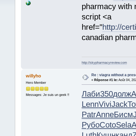
pharmacy with 
script <a
href="
http://ce
canadian pharm
http://skypharmacyreview.com
Re : viagra without a pres
willyho
«
Réponse #1 le:
Août 04, 20
Hero Member
Лаби
350
долж
A
Messages: Je suis un geek !!
Lenn
Vivi
Jack
To
Patr
Anne
Бисм
J
Рубо
Coto
Sela
A
Luth
Кушн
канд