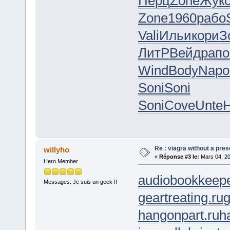
Перц
Zone
Жук
Zone
1960
рабо
Vali
Ильи
кори
З
ЛитР
Вейд
рапо
Wind
Body
Napo
Soni
Soni
Soni
Cove
Unte
Re : viagra without a pres
willyho
«
Réponse #3 le:
Mars 04, 20
Hero Member
audiobookkeepe
Messages: Je suis un geek !!
geartreating.ru
g
hangonpart.ru
h