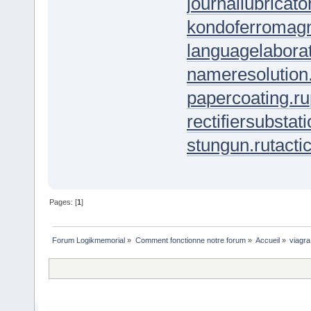
journallubricato
kondoferromagn
languagelaborat
nameresolution
papercoating.ru
rectifiersubstati
stungun.ru
tacti
Pages: [
1
]
Forum Logikmemorial
»
Comment fonctionne notre forum
»
Accueil
»
viagra