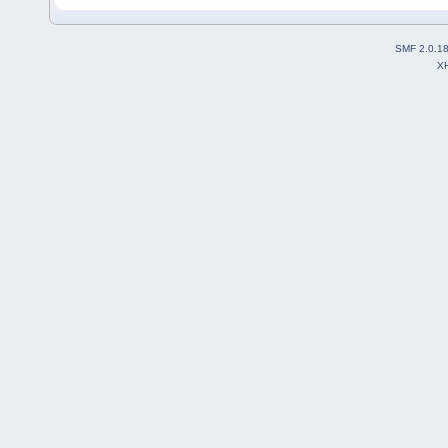
SMF 2.0.1
X