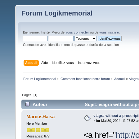
Forum Logikmemorial
Bienvenue,
Invité
. Merci de
vous connecter
ou de
vous inscrire
.
Connexion avec identifiant, mot de passe et durée de la session
Accueil
Aide
Identifiez-vous
Inscrivez-vous
Forum Logikmemorial
»
Comment fonctionne notre forum
»
Accueil
»
viagra
Pages: [
1
]
Auteur
Sujet: viagra without a p
viagra without a prescript
MarcusHaisa
«
le:
Mai 30, 2024, 11:27:52 a
Hero Member
<a href="
http:/
Messages: 677