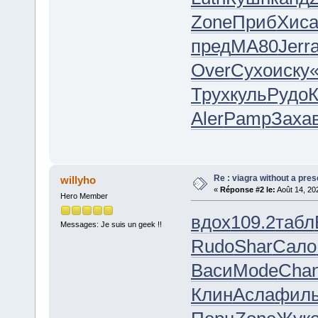
Zone
Приб
Хис
пред
МА80
Jerr
Over
Сухо
иску
Трух
куль
Рудо
К
Aler
Pamp
Заха
Re : viagra without a pres
willyho
«
Réponse #2 le:
Août 14, 20
Hero Member
вдох
109.2
табл
Messages: Je suis un geek !!
Rudo
Shar
Сало
Васи
Mode
Cha
Клин
Асла
фил