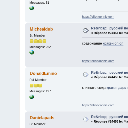
Messages: 51
https://elliottconnie.com
Re&nbsp;: русский п
Michealdub
«
Réponse #24454 le:
Mai
Sr. Member
содержание
кракен onion
Messages: 262
https://elliottconnie.com
Re&nbsp;: русский п
DonaldEmino
«
Réponse #24455 le:
Mai
Full Member
кликните сюда
кракен даркн
Messages: 197
https://elliottconnie.com
Re&nbsp;: русский п
Danielapads
«
Réponse #24456 le:
Mai
Sr. Member