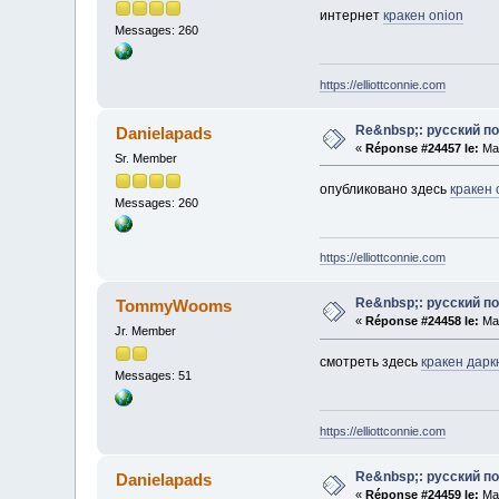
интернет
кракен onion
Messages: 260
https://elliottconnie.com
Re&nbsp;: русский п
Danielapads
«
Réponse #24457 le:
Mai
Sr. Member
опубликовано здесь
кракен
Messages: 260
https://elliottconnie.com
Re&nbsp;: русский п
TommyWooms
«
Réponse #24458 le:
Mai
Jr. Member
смотреть здесь
кракен дарк
Messages: 51
https://elliottconnie.com
Re&nbsp;: русский п
Danielapads
«
Réponse #24459 le:
Mai