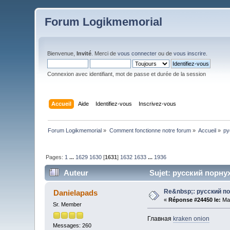
Forum Logikmemorial
Bienvenue,
Invité
. Merci de
vous connecter
ou de
vous inscrire
.
Connexion avec identifiant, mot de passe et durée de la session
Accueil
Aide
Identifiez-vous
Inscrivez-vous
Forum Logikmemorial
»
Comment fonctionne notre forum
»
Accueil
»
ру
Pages:
1
...
1629
1630
[
1631
]
1632
1633
...
1936
Auteur
Sujet: русский порнух
Re&nbsp;: русский п
Danielapads
«
Réponse #24450 le:
Mai
Sr. Member
Главная
kraken onion
Messages: 260