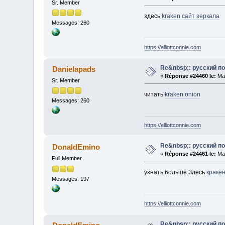
Sr. Member
здесь
kraken сайт зеркала
Messages: 260
https://elliottconnie.com
Re&nbsp;: русский п
Danielapads
«
Réponse #24460 le:
Mai
Sr. Member
читать
kraken onion
Messages: 260
https://elliottconnie.com
Re&nbsp;: русский п
DonaldEmino
«
Réponse #24461 le:
Mai
Full Member
узнать больше Здесь
краке
Messages: 197
https://elliottconnie.com
Re&nbsp;: русский п