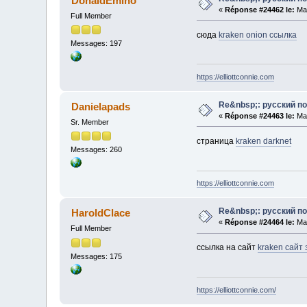
DonaldEmino
«
Réponse #24462 le:
Mai
Full Member
сюда
kraken onion ссылка
Messages: 197
https://elliottconnie.com
Re&nbsp;: русский п
Danielapads
«
Réponse #24463 le:
Mai
Sr. Member
страница
kraken darknet
Messages: 260
https://elliottconnie.com
Re&nbsp;: русский п
HaroldClace
«
Réponse #24464 le:
Mai
Full Member
ссылка на сайт
kraken сайт
Messages: 175
https://elliottconnie.com/