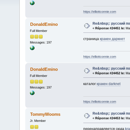
https://elliottconnie.com
Re&nbsp;: русский п
DonaldEmino
«
Réponse #24451 le:
Mai
Full Member
страница
кракен даркнет
Messages: 197
https://elliottconnie.com
Re&nbsp;: русский п
DonaldEmino
«
Réponse #24452 le:
Mai
Full Member
каталог
кракен darknet
Messages: 197
https://elliottconnie.com
Re&nbsp;: русский п
TommyWooms
«
Réponse #24453 le:
Mai
Jr. Member
перенаправляется сюда
kr