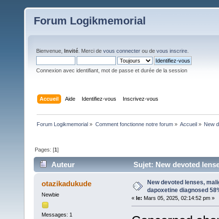
Forum Logikmemorial
Bienvenue,
Invité
. Merci de
vous connecter
ou de
vous inscrire
.
Connexion avec identifiant, mot de passe et durée de la session
Accueil
Aide
Identifiez-vous
Inscrivez-vous
Forum Logikmemorial
»
Comment fonctionne notre forum
»
Accueil
»
New de
Pages: [
1
]
Auteur
Sujet: New devoted lense
fois)
New devoted lenses, mali
otazikadukude
dapoxetine diagnosed 58
Newbie
«
le:
Mars 05, 2025, 02:14:52 pm »
Messages: 1