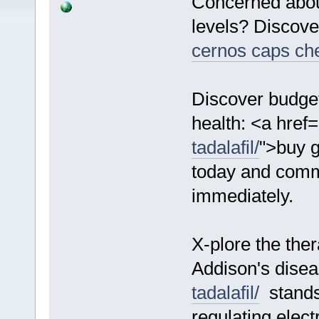
Concerned about
levels? Discove
cernos caps ch
Discover budget
health: <a href=
tadalafil/
">buy g
today and comme
immediately.
X-plore the the
Addison's dise
tadalafil/
stands 
regulating elec