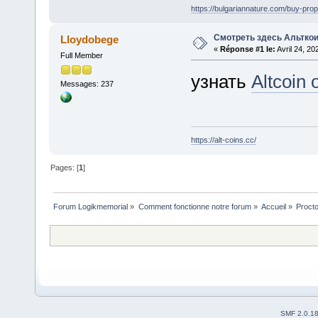
https://bulgariannature.com/buy-pro
Смотреть здесь Альтко
Lloydobege
«
Réponse #1 le:
Avril 24, 20
Full Member
узнать
Altcoin
Messages: 237
https://alt-coins.cc/
Pages: [
1
]
Forum Logikmemorial
»
Comment fonctionne notre forum
»
Accueil
»
Procto
SMF 2.0.1