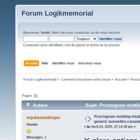
Forum Logikmemorial
Bienvenue,
Invité
. Merci de
vous connecter
ou de
vous inscrire
.
Connexion avec identifiant, mot de passe et durée de la session
Accueil
Aide
Identifiez-vous
Inscrivez-vous
Forum Logikmemorial
»
Comment fonctionne notre forum
»
Accueil
»
Procto
Pages: [
1
]
Auteur
Sujet: Proctogram mottli
(Lu 146 fois)
Proctogram mottling intub
equkeowabopu
generic tamoxifen canad
Newbie
«
le:
Avril 24, 2025, 07:14:28 pm »
Messages: 1