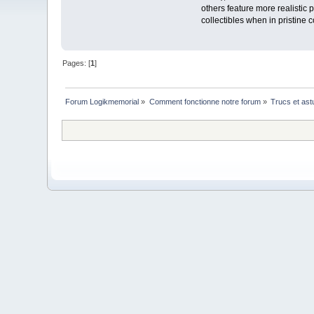
others feature more realistic
collectibles when in pristine c
Pages: [
1
]
Forum Logikmemorial
»
Comment fonctionne notre forum
»
Trucs et as