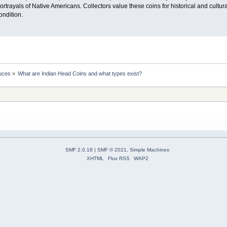
 portrayals of Native Americans. Collectors value these coins for historical and cul
ondition.
tuces
»
What are Indian Head Coins and what types exist?
SMF 2.0.18
|
SMF © 2021
,
Simple Machines
XHTML
Flux RSS
WAP2