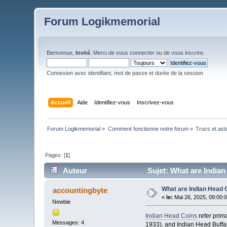
Forum Logikmemorial
Bienvenue,
Invité
. Merci de
vous connecter
ou de
vous inscrire
.
Connexion avec identifiant, mot de passe et durée de la session
Accueil
Aide
Identifiez-vous
Inscrivez-vous
Forum Logikmemorial
»
Comment fonctionne notre forum
»
Trucs et as
Pages: [
1
]
Auteur
Sujet: What are Indian
What are Indian Head 
accountingbyte
«
le:
Mai 26, 2025, 09:00:
Newbie
Indian Head Coins
refer prim
Messages: 4
1933), and Indian Head Buffal