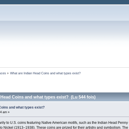
tuces
»
What are Indian Head Coins and what types exist?
 Head Coins and what types exist? (Lu 544 fois)
Coins and what types exist?
04 am »
arily to U.S. coins featuring Native American motifs, such as the Indian Head Pen
o Nickel (1913–1938). These coins are prized for their artistry and symbolism. Th