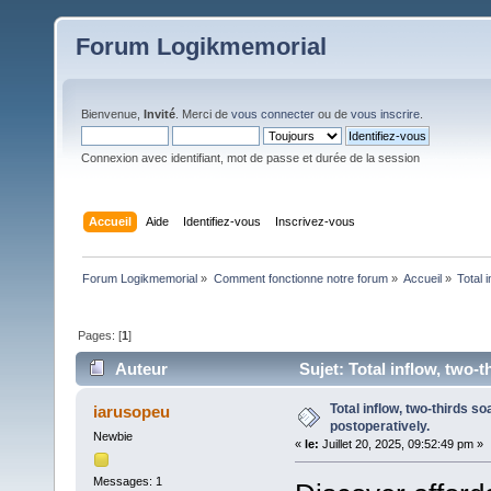
Forum Logikmemorial
Bienvenue,
Invité
. Merci de
vous connecter
ou de
vous inscrire
.
Connexion avec identifiant, mot de passe et durée de la session
Accueil
Aide
Identifiez-vous
Inscrivez-vous
Forum Logikmemorial
»
Comment fonctionne notre forum
»
Accueil
»
Total 
Pages: [
1
]
Auteur
Sujet: Total inflow, two-t
Total inflow, two-thirds s
iarusopeu
postoperatively.
Newbie
«
le:
Juillet 20, 2025, 09:52:49 pm »
Messages: 1