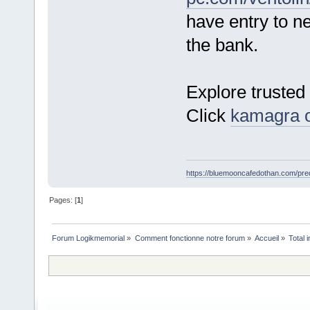
have entry to n
the bank.
Explore trusted 
Click
kamagra o
https://bluemooncafedothan.com/pre
Pages: [
1
]
Forum Logikmemorial
»
Comment fonctionne notre forum
»
Accueil
»
Total 