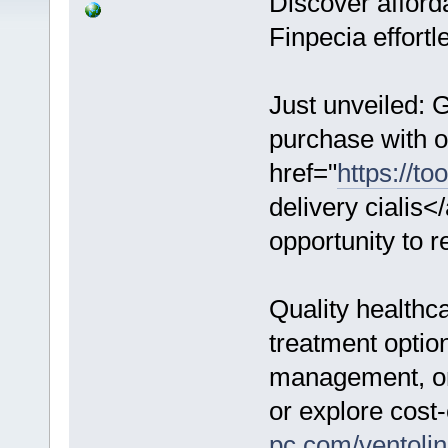
Discover afforda
Finpecia effortl
Just unveiled: 
purchase with o
href="
https://to
delivery cialis<
opportunity to 
Quality healthc
treatment optio
management, on
or explore cost-
pc.com/ventolin