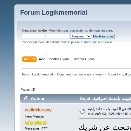
Forum Logikmemorial
Bienvenue,
Invité
. Merci de
vous connecter
ou de
vous inscrire
.
Connexion avec identifiant, mot de passe et durée de la session
Accueil
Aide
Identifiez-vous
Inscrivez-vous
Forum Logikmemorial
»
Comment fonctionne notre forum
»
Accueil
»
Pages: [
1
]
Auteur
walidelarawy
«
le:
Août 03, 2025, 05:44:51 
Hero Member
 وتبحث عن شريك
Messages: 4774