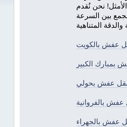
لأمثل! نحن نُقدم
جمع بين السرعة
ل عفش بالكويت
 بمبارك الكبير
قل عفش بحولي
عفش بالفروانية
 عفش بالجهراء