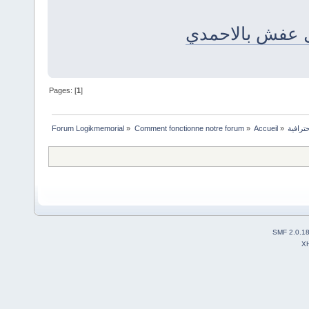
 عفش بالاحمدي
Pages: [
1
]
Forum Logikmemorial
»
Comment fonctionne notre forum
»
Accueil
»
SMF 2.0.1
X