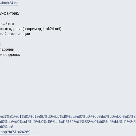
://krak24.net
вухфакторку
н сайтом
ные адреса (например, krak24.net)
рной авторизации
в
 паролей
 и подделок
m/topic/%d1%81%d1%81%d1%8b%d0%bb%d0%ba%d0%b0-%d0%bd%d0%b0-%d1%
d0%be%d0%bd-%d0%b0%d0%ba%d1%82%d1%83%d0%b0%d0%bb%d1%8c%
d0%bb/
ic.php?f=7&t=24269