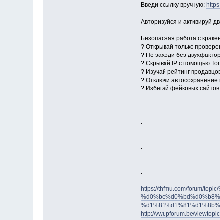
Введи ссылку вручную:
https
Авторизуйся и активируй д
Безопасная работа с краке
? Открывай только проверен
? Не заходи без двухфакто
? Скрывай IP с помощью Tor
? Изучай рейтинг продавцо
? Отключи автосохранение
? Избегай фейковых сайтов
.
.
.
.
.
.
.
.
https://thfmu.com/foru
%d0%be%d0%bd%d0%b8%
%d1%81%d1%81%d1%8b%
http://vwupforum.be/viewtop