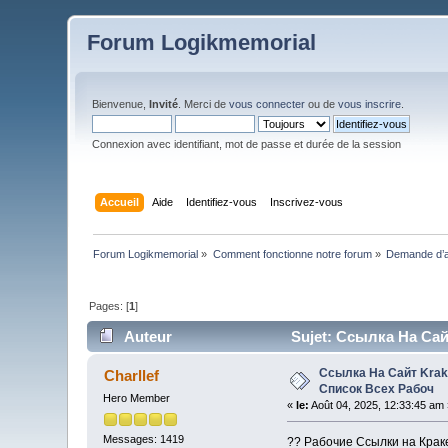
Forum Logikmemorial
Bienvenue,
Invité
. Merci de
vous connecter
ou de
vous inscrire
.
Connexion avec identifiant, mot de passe et durée de la session
Accueil
Aide
Identifiez-vous
Inscrivez-vous
Forum Logikmemorial
»
Comment fonctionne notre forum
»
Demande d’a
Pages: [
1
]
Auteur
Sujet: Ссылка На Сай
Ссылка На Сайт Kra
Charllef
Список Всех Рабоч
Hero Member
«
le:
Août 04, 2025, 12:33:45 am 
Messages: 1419
?? Рабочие Ссылки на Крак