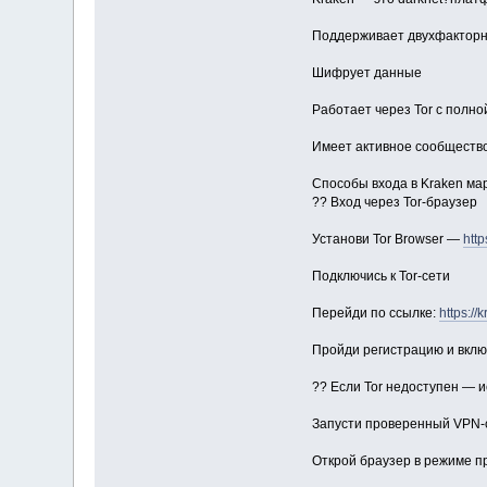
Поддерживает двухфактор
Шифрует данные
Работает через Tor с полн
Имеет активное сообществ
Способы входа в Kraken ма
?? Вход через Tor-браузер
Установи Tor Browser —
http
Подключись к Tor-сети
Перейди по ссылке:
https://
Пройди регистрацию и вклю
?? Если Tor недоступен — 
Запусти проверенный VPN-с
Открой браузер в режиме п