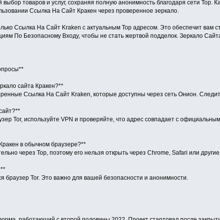
выбор товаров и услуг, сохраняя полную анонимность благодаря сети Тор. К
льзовании Ссылка На Сайт Кракен через проверенное зеркало.
олько Ссылка На Сайт Kraken с актуальным Тор адресом. Это обеспечит вам 
иям По Безопасному Входу, чтобы не стать жертвой подделок. Зеркало Сайта
опросы**
еркало сайта Кракен?**
еренные Ссылка На Сайт Kraken, которые доступны через сеть Онион. Следи
сайт?**
зер Tor, используйте VPN и проверяйте, что адрес совпадает с официальным
 Кракен в обычном браузере?**
ельно через Тор, поэтому его нельзя открыть через Chrome, Safari или друг
**
ся браузер Tor. Это важно для вашей безопасности и анонимности.
форма, работающий с второй половины 2022. Проект стартовал после закрыти