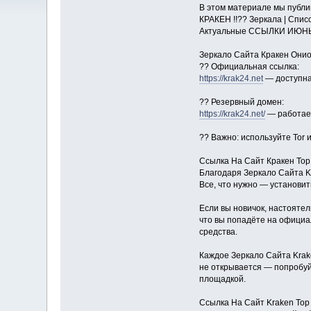
В этом материале мы публик
КРАКЕН !!?? Зеркала | Спи
Актуальные ССЫЛКИ ИЮНЬ 2
Зеркало Сайта Кракен Онио
?? Официальная ссылка:
https://krak24.net
— доступна 
?? Резервный домен:
https://krak24.net/
— работает
?? Важно: используйте Tor 
Ссылка На Сайт Кракен Тор
Благодаря Зеркало Сайта K
Все, что нужно — установит
Если вы новичок, настоятел
что вы попадёте на официа
средства.
Каждое Зеркало Сайта Krak
не открывается — попробуйт
площадкой.
Ссылка На Сайт Kraken Тор