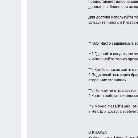
предоставляет широчайший 
данных, особенно при испо
Для доступа используйте т
Следуйте простым Инструкц
---
**FAQ: Часто задаваемые в
**? Где найти актуальное з
? Используйте только пров
**? Как безопасно зайти на 
? Подключайтесь через брау
сторонних страницах.
**? Почему не открывается
? Кракен работает исключит
**? Можно ли зайти без Tor?
? Нет. Для доступа требует
О KRAKEN
Kraken — это darknet?плат