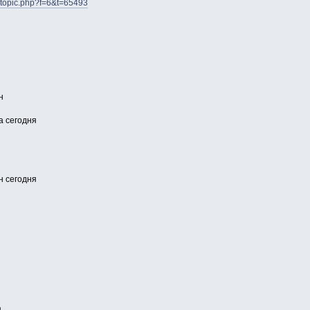
ewtopic.php?f=6&t=65493
н
а сегодня
н сегодня
а