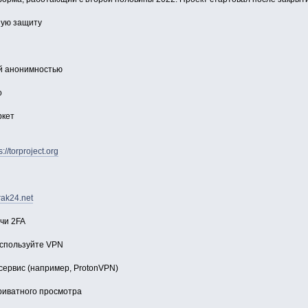
ную защиту
ой анонимностью
о
ркет
s://torproject.org
krak24.net
чи 2FA
используйте VPN
ервис (например, ProtonVPN)
риватного просмотра