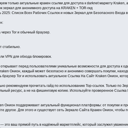
уем только актуальные кракен ссылки для доступа к darknet маркету Kraken, 
сок зеркал для анонимного доступа на KRAKEN + TOR-гид
025: Список Всех Рабочих Ссылок и новых Зеркал для Безопасного Входа 
н:
через Tor и обычный браузер.
 стабильно.
или VPN для обхода блокировок.
 открывает перед пользователями уникальные возможности для доступа к одн
raken Онион, каждый может безопасно и анонимно совершать покупки, наход
ь браузер Tor и использовать актуальное Ссылка На Сайт Kraken Онион, кот
ьно рекомендуем прочитать гайд по использованию Тор-ссылок. Только по Зе
льный ресурс, а не на фишинговую копию. Используйте проверенное Ссылка Н
en Онион поддерживает актуальный функционал платформы: от покупки и про
е другое. Для этого и существует сеть Зеркало Сайта Кракен Онион, чтобы п
 — это ваш прямой путь в надёжный маркетплейс, который заслужил уважени