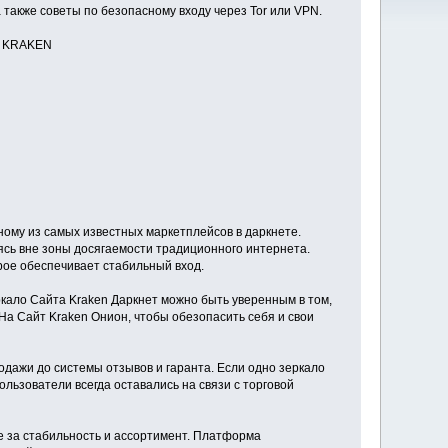
а также советы по безопасному входу через Tor или VPN.
в KRAKEN
ому из самых известных маркетплейсов в даркнете.
ясь вне зоны досягаемости традиционного интернета.
орое обеспечивает стабильный вход.
ркало Сайта Kraken Даркнет можно быть уверенным в том,
а Сайт Kraken Онион, чтобы обезопасить себя и свои
дажи до системы отзывов и гаранта. Если одно зеркало
ользователи всегда оставались на связи с торговой
е за стабильность и ассортимент. Платформа