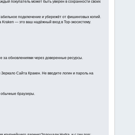
аждый покупатель может быть уверен в сохранности своих
стабильное подключение и убережёт от фишинговых копий.
 Kraken — это ваш надёжный вход в Тор-экосистему.
те за обновлениями через доверенные ресурсы.
 Зеркало Сайта Кракен. Не вводите логин и пароль на
ие обычные браузеры.
я крупнейшего даркнет?площади Hydra, и с тех пор: