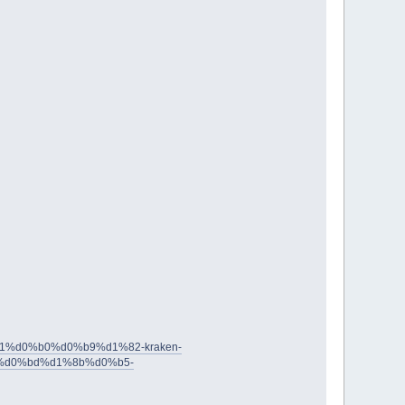
81%d0%b0%d0%b9%d1%82-kraken-
d0%bd%d1%8b%d0%b5-