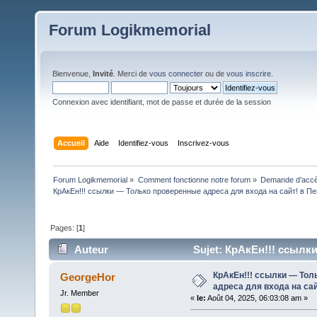
Forum Logikmemorial
Bienvenue,
Invité
. Merci de
vous connecter
ou de
vous inscrire
.
Connexion avec identifiant, mot de passe et durée de la session
Accueil
Aide
Identifiez-vous
Inscrivez-vous
Forum Logikmemorial
»
Comment fonctionne notre forum
»
Demande d’accès
КрАкЕн!!! ссылки — Только проверенные адреса для входа на сайт! в Пе
Pages: [
1
]
Auteur
Sujet: КрАкЕн!!! ссылк
(Lu 204 fois)
КрАкЕн!!! ссылки — Тол
GeorgeHor
адреса для входа на сай
Jr. Member
«
le:
Août 04, 2025, 06:03:08 am »