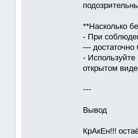
подозрительны
**Насколько бе
- При соблюде
— достаточно 
- Используйте
открытом виде
---
Вывод
КрАкЕн!!! ост