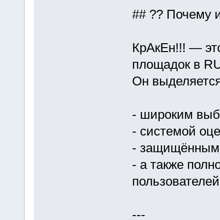
## ?? Почему 
КрАкЕн!!! — эт
площадок в RU
Он выделяется
- широким выб
- системой оц
- защищённым
- а также пол
пользователей
---