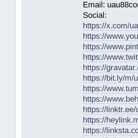
Email: uau88c
Social:
https://x.com/
https://www.y
https://www.pi
https://www.twi
https://gravat
https://bit.ly/
https://www.tu
https://www.be
https://linktr.e
https://heylink
https://linksta