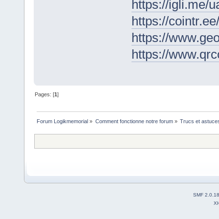
https://igli.me
https://cointr.
https://www.ge
https://www.q
Pages: [
1
]
Forum Logikmemorial
»
Comment fonctionne notre forum
»
Trucs et astuce
SMF 2.0.1
X