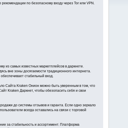
е рекомендации по безопасному входу через Tor или VPN.
му из самых известных маркетплейсов в даркнете.
дясь вне зоны досягаемости традиционного интернета.
е обеспечивает стабильный вход.
ало Сайта Kraken Онион можно быть уверенным в том, что
йт Kraken Даркнет, чтобы обезопасить себя и свои
родажи до системы отзывов и гаранта. Если одно зеркало
пользователи всегда оставались на связи с торговой
ние за стабильность и ассортимент. Платформа