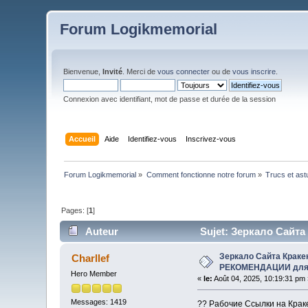
Forum Logikmemorial
Bienvenue,
Invité
. Merci de
vous connecter
ou de
vous inscrire
.
Connexion avec identifiant, mot de passe et durée de la session
Accueil
Aide
Identifiez-vous
Inscrivez-vous
Forum Logikmemorial
»
Comment fonctionne notre forum
»
Trucs et as
Pages: [
1
]
Auteur
Sujet: Зеркало Сайт
Зеркало Сайта Крак
Charllef
РЕКОМЕНДАЦИИ дл
Hero Member
«
le:
Août 04, 2025, 10:19:31 pm 
Messages: 1419
?? Рабочие Ссылки на Крак