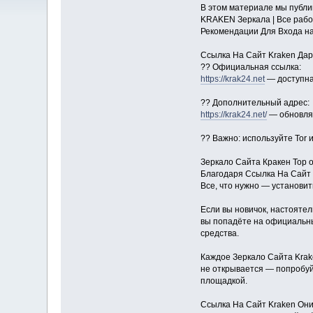
В этом материале мы публик
KRAKEN Зеркала | Все рабо
Рекомендации Для Входа н
Ссылка На Сайт Kraken Дар
?? Официальная ссылка:
https://krak24.net
— доступна 
?? Дополнительный адрес:
https://krak24.net/
— обновляе
?? Важно: используйте Tor 
Зеркало Сайта Кракен Тор 
Благодаря Ссылка На Сайт 
Все, что нужно — установит
Если вы новичок, настояте
вы попадёте на официальны
средства.
Каждое Зеркало Сайта Krak
не открывается — попробуйт
площадкой.
Ссылка На Сайт Kraken Они