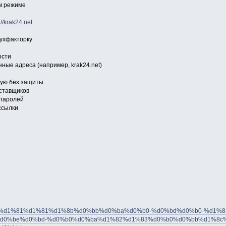
м режиме
://krak24.net
вухфакторку
ости
ные адреса (например, krak24.net)
мую без защиты
ставщиков
 паролей
ссылки
m/topic/%d1%81%d1%81%d1%8b%d0%bb%d0%ba%d0%b0-%d0%bd%d0%b0-%d1%
d0%be%d0%bd-%d0%b0%d0%ba%d1%82%d1%83%d0%b0%d0%bb%d1%8c%