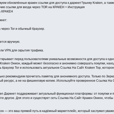
уем обновлённые кракен ссылки для доступа к даркнет?рынку Kraken, а такж
чие ссылки для входа через TOR на КРАКЕН + Инструкция
а КРАКЕН
кнет:
через Tor и обычный браузер.
тся вручную.
или VPN для скрытия трафика.
открывает перед пользователями уникальные возможности для доступа к одно
Kraken Онион, каждый может безопасно и анонимно совершать покупки, нахо
ь браузер Tor и использовать актуальное Ссылка На Сайт Kraken Тор, которо
льно рекомендуем прочитать памятку для анонимного доступа. Только по Зерк
й ресурс, а не на фишинговую копию. Используйте проверенное Ссылка На Са
en Даркнет поддерживает актуальный функционал платформы: от покупки и п
е другое. Для этого и существует сеть Ссылка На Сайт Кракен Онион, чтобы 
он — это ваш прямой путь в надёжный маркетплейс, который заслужил уваже