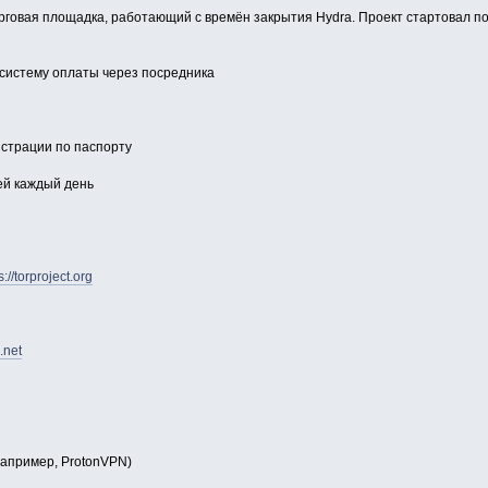
рговая площадка, работающий с времён закрытия Hydra. Проект стартовал по
систему оплаты через посредника
истрации по паспорту
ей каждый день
s://torproject.org
.net
апример, ProtonVPN)