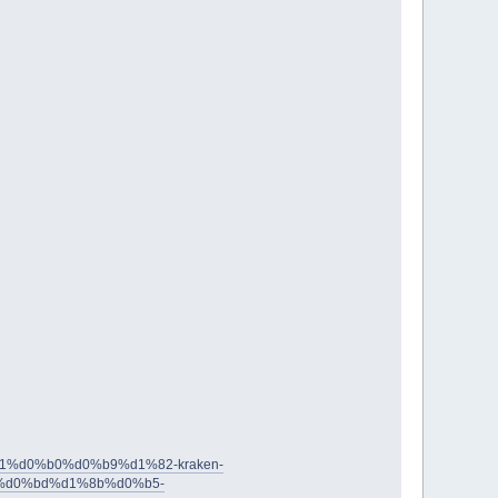
81%d0%b0%d0%b9%d1%82-kraken-
d0%bd%d1%8b%d0%b5-