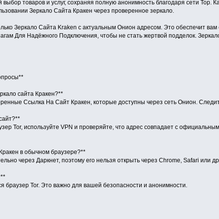
выбор товаров и услуг, сохраняя полную анонимность благодаря сети Тор. К
льзовании Зеркало Сайта Кракен через проверенное зеркало.
олько Зеркало Сайта Kraken с актуальным Онион адресом. Это обеспечит ва
агам Для Надёжного Подключения, чтобы не стать жертвой подделок. Зеркал
опросы**
еркало сайта Кракен?**
еренные Ссылка На Сайт Кракен, которые доступны через сеть Онион. Следи
сайт?**
зер Tor, используйте VPN и проверяйте, что адрес совпадает с официальным
 Кракен в обычном браузере?**
ельно через Даркнет, поэтому его нельзя открыть через Chrome, Safari или 
**
ся браузер Tor. Это важно для вашей безопасности и анонимности.