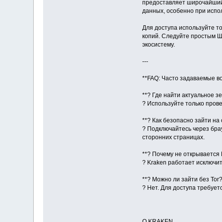
предоставляет широчайший 
данных, особенно при испо
Для доступа используйте т
копий. Следуйте простым Ш
экосистему.
---
**FAQ: Часто задаваемые в
**? Где найти актуальное з
? Используйте только пров
**? Как безопасно зайти на 
? Подключайтесь через брау
сторонних страницах.
**? Почему не открывается
? Kraken работает исключит
**? Можно ли зайти без Tor?
? Нет. Для доступа требует
О KRAKEN