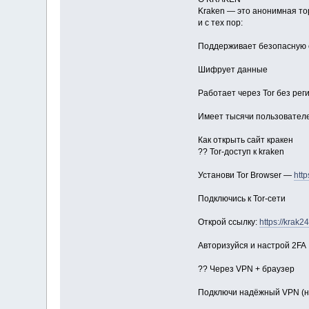
Kraken — это анонимная то
и с тех пор:
Поддерживает безопасную 
Шифрует данные
Работает через Tor без рег
Имеет тысячи пользовател
Как открыть сайт кракен
?? Tor-доступ к kraken
Установи Tor Browser —
http
Подключись к Tor-сети
Открой ссылку:
https://krak24
Авторизуйся и настрой 2FA
?? Через VPN + браузер
Подключи надёжный VPN (н