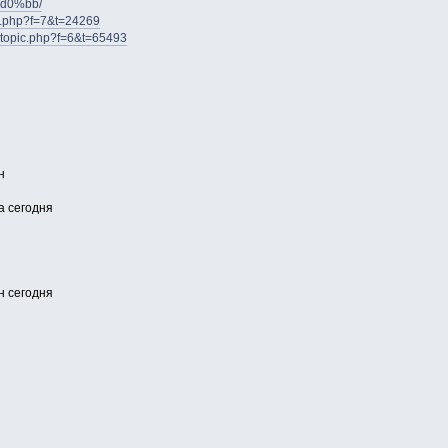
d0%bb/
ic.php?f=7&t=24269
ewtopic.php?f=6&t=65493
н
а сегодня
н сегодня