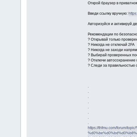
Открой браузер в приватно
Введи ссылку вручную:
https
Авторизуйся и активируй д
Рекомендации по безопасн
? Открывай только проверен
? Никогда не отключай 2FA
? Никогда не заходи напря
? Выбирай проверенных по
? Отключи автосохранение
? Следи за правильностью 
.
.
.
.
.
.
.
.
https://thfmu.com/foru
%d0%be%d0%bd%d0%b8%