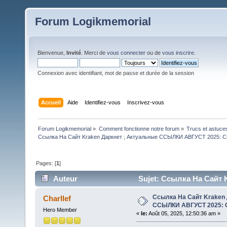
Forum Logikmemorial
Bienvenue,
Invité
. Merci de
vous connecter
ou de
vous inscrire
.
Connexion avec identifiant, mot de passe et durée de la session
Accueil
Aide
Identifiez-vous
Inscrivez-vous
Forum Logikmemorial
»
Comment fonctionne notre forum
»
Trucs et astuce
Ссылка На Сайт Kraken Даркнет ; Актуальные ССЫЛКИ АВГУСТ 2025: С
Pages: [
1
]
Auteur
Sujet: Ссылка На Сайт
Всех Рабоч (Lu 173 fois)
Ссылка На Сайт Kraken 
Charllef
ССЫЛКИ АВГУСТ 2025: С
Hero Member
«
le:
Août 05, 2025, 12:50:36 am »