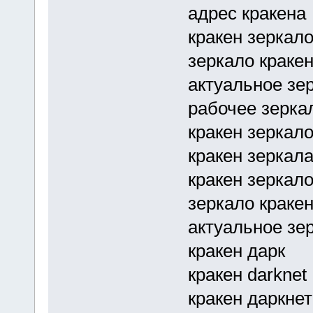
адрес кракена
кракен зеркало
зеркало кракен
актуальное зе
рабочее зерка
кракен зеркал
кракен зеркал
кракен зеркал
зеркало кракен
актуальное зе
кракен дарк
кракен darknet
кракен даркне