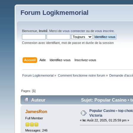
Forum Logikmemorial
Bienvenue,
Invité
. Merci de
vous connecter
ou de
vous inscrire
.
Connexion avec identifiant, mot de passe et durée de la session
Accueil
Aide
Identifiez-vous
Inscrivez-vous
Forum Logikmemorial
»
Comment fonctionne notre forum
»
Demande d’accès
Pages: [
1
]
Auteur
Sujet: Popular Casino • t
Popular Casino • top choi
JamesRon
Victoria
Full Member
«
le:
Août 22, 2025, 01:25:59 pm »
Messages: 246