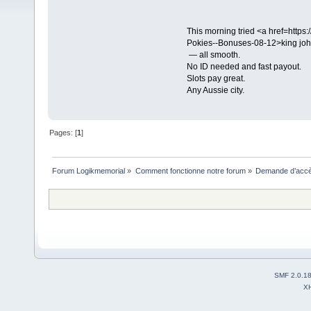
This morning tried <a href=http
Pokies--Bonuses-08-12>king john
— all smooth.
No ID needed and fast payout.
Slots pay great.
Any Aussie city.
Pages: [
1
]
Forum Logikmemorial
»
Comment fonctionne notre forum
»
Demande d’accès
SMF 2.0.1
X