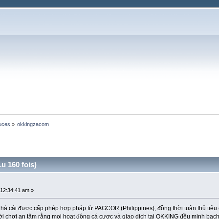
tuces
»
okkingzacom
u 160 fois)
12:34:41 am »
nhà cái được cấp phép hợp pháp từ PAGCOR (Philippines), đồng thời tuân thủ ti
ời chơi an tâm rằng mọi hoạt động cá cược và giao dịch tại OKKING đều minh bạch