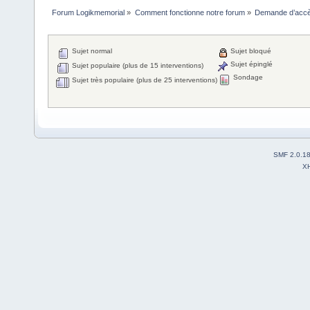
Forum Logikmemorial
»
Comment fonctionne notre forum
»
Demande d’accès
Sujet normal
Sujet bloqué
Sujet épinglé
Sujet populaire (plus de 15 interventions)
Sondage
Sujet très populaire (plus de 25 interventions)
SMF 2.0.1
X