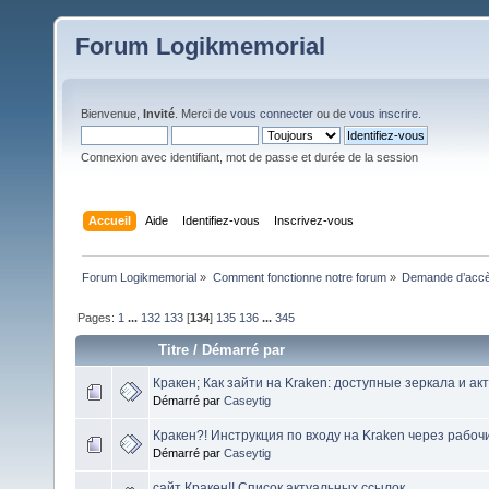
Forum Logikmemorial
Bienvenue,
Invité
. Merci de
vous connecter
ou de
vous inscrire
.
Connexion avec identifiant, mot de passe et durée de la session
Accueil
Aide
Identifiez-vous
Inscrivez-vous
Forum Logikmemorial
»
Comment fonctionne notre forum
»
Demande d’accès
Pages:
1
...
132
133
[
134
]
135
136
...
345
Titre
/
Démarré par
Кракен; Как зайти на Kraken: доступные зеркала и а
Démarré par
Caseytig
Кракен?! Инструкция по входу на Kraken через рабоч
Démarré par
Caseytig
сайт Кракен!! Список актуальных ссылок