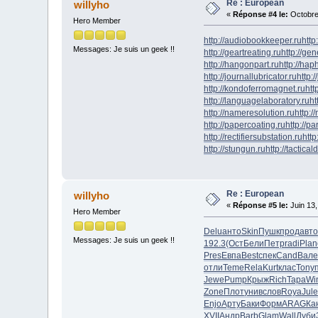
Re : European
willyho
«
Réponse #4 le:
Octobre 
Hero Member
http://audiobookkeeper.ru
http
Messages: Je suis un geek !!
http://geartreating.ru
http://ge
http://hangonpart.ru
http://ha
http://journallubricator.ru
http:/
http://kondoferromagnet.ru
htt
http://languagelaboratory.ru
ht
http://nameresolution.ru
http:/
http://papercoating.ru
http://p
http://rectifiersubstation.ru
http
http://stungun.ru
http://tactical
Re : European
willyho
«
Réponse #5 le:
Juin 13,
Hero Member
Delu
анто
Skin
Пушк
прод
авто
Messages: Je suis un geek !!
192.3
(Ост
Бели
Петр
radi
Plan
Pres
Евпа
Best
спек
Cand
Вале
отли
Teme
Rela
Kurt
клас
Tony
Jewe
Pump
Крыж
Rich
Тара
Wi
Zone
Плот
унив
слов
Roya
Jule
Enjo
Арту
Баки
Форм
ARAG
Ка
XVII
Андр
Barb
Glam
Wall
Дуби