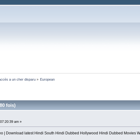
ccès a un cher disparu
»
European
0 fois)
07:20:39 am »
o | Download latest Hindi South Hindi Dubbed Hollywood Hindi Dubbed Movies W