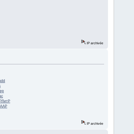
IP archivée
udd
s
ep
ac
Р
ЛитР
AAP
IP archivée