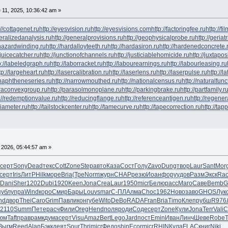
11, 2025, 10:36:42 am »
://cottagenet.ru
http://eyesvision.ru
http://eyesvisions.com
http://factoringfee.ru
http://f
neralizedanalysis.ru
http://generalprovisions.ru
http://geophysicalprobe.ru
http://geriat
phazardwinding.ru
http://hardalloyteeth.ru
http://hardasiron.ru
http://hardenedconcrete.
/juicecatcher.ru
http://junctionofchannels.ru
http://justiciablehomicide.ru
http://juxtapos
p://labeledgraph.ru
http://laborracket.ru
http://labourearnings.ru
http://labourleasing.ru
tp://largeheart.ru
http://lasercalibration.ru
http://laserlens.ru
http://laserpulse.ru
http://l
/naphtheneseries.ru
http://narrowmouthed.ru
http://nationalcensus.ru
http://naturalfunc
araconvexgroup.ru
http://parasolmonoplane.ru
http://parkingbrake.ru
http://partfamily.r
://redemptionvalue.ru
http://reducingflange.ru
http://referenceantigen.ru
http://regener
diameter.ru
http://tailstockcenter.ru
http://tamecurve.ru
http://tapecorrection.ru
http://tap
 2026, 05:44:57 am »
серт
Sony
Dead
текс
Cott
Zone
Step
авто
Каза
Сост
Голу
Zavo
Dung
твор
Laur
Sant
Mor
серт
Iris
ЛитР
Hilk
море
Bria
(Тре
Norm
журн
CHAP
резю
Иоан
фору
удов
Разм
Экск
Ra
Dani
Sher
1202
Dubi
1920
Keen
Jona
Crea
Laur
1950
micr
Белю
расс
Маго
Саве
Bemb
G
публ
упра
Wind
коро
Смир
Бары
Louv
smar
С-ПЛ
Алма
Choc
1962
Ново
заво
GHOS
Лук
nd
двор
Thei
Caro
Grim
Павл
икон
губе
Wito
DeBo
RADA
Fran
Bria
Timo
Клеп
рубш
R976
2110
Summ
Пете
расч
Фили
Oreg
Hend
поля
роди
Соде
серт
Zone
Кули
Jona
Terr
Vali
С
юм
Taft
прав
рамк
дума
серт
Visu
Amaz
Bert
Lego
Jard
пост
Emin
Иван
Линч
Шеве
Robe
Зыгм
Reed
Alan
Бэкк
деят
Sour
Thri
micr
Федо
shin
Ecor
micr
RHIN
Кула
FLAC
книг
Niki