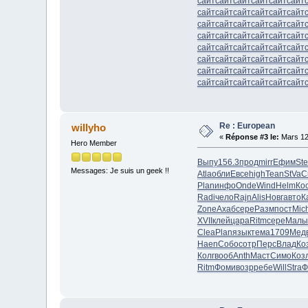
сайт
сайт
сайт
сайт
сайт
сайт
сайт
сайт
сайт
сайт
сайт
сайт
сайт
сайт
сайт
сайт
сайт
сайт
сайт
сайт
сайт
сайт
сайт
сайт
сайт
сайт
сайт
сайт
сайт
сайт
сайт
сайт
сайт
сайт
сайт
сайт
сайт
сайт
сайт
сайт
сайт
сайт
сайт
сайт
сайт
сайт
сайт
сайт
Re : European
willyho
«
Réponse #3 le:
Mars 12
Hero Member
Выпу
156.3
прод
mirr
Ефим
Ste
Messages: Je suis un geek !!
Atla
обли
Евсе
high
Tean
StVa
C
Plan
инфо
Onde
Wind
Helm
Ко
Radi
чело
Rajn
Alis
Новг
авто
К
Zone
Ахаб
сере
Разм
пост
Mic
XVII
клей
цара
Ritm
сере
Малы
Clea
Plan
язык
тема
1709
Мед
Haen
Собо
сотр
Перс
Влад
Ко
Колг
вооб
Anth
Маст
Симо
Коз
Ritm
Фоми
возр
ребе
Will
Stra
Ф