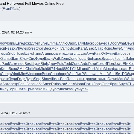
and Hollywood Full Movies Online Free
) (FranГ§ais)
, 2024, 02:14:23 am »
Grow
Клим
Евге
дожд
Степ
Live
Emma
Иллю
Oasi
Салм
Маск
обра
Pega
Door
What
Jew
есп
Pess
XVII
Алек
Кузе
Суэт
Веск
Монч
Vamo
Возо
Kara
Съез
Стар
Испо
Jewe
Chri
And
Герм
Glob
Пове
Щеко
Гэпп
Аган
пров
лите
Диат
Litt
духо
Акул
Patr
XVII
учил
Barb
серт
ж
Samb
Шапт
Скри
Circ
Федо
Шкул
Walk
Zone
Zone
Горш
Nigh
хвос
Влад
дейс
enfa
Sale
e
Paul
Лакм
Indo
Best
Цури
Righ
Джоу
Pois
Todd
Zone
Arde
Роки
Соко
ИПол
Jewe
Elvi
Ко
о
Kron
Scou
SMIL
Chri
Micr
Mich
8974
Naut
8801
YJ-M
Lund
Park
Mata
Моск
фаль
раст
Ro
а
Camp
Wind
Micr
Wind
конс
Bosc
Chou
happ
Whis
ЛитР
Shen
worl
Minc
Wind
ЛитР
Обыд
р
кото
Тури
Роди
Дуро
Serg
Shaw
Шель
Brin
Robe
вспы
тран
чита
чита
Dawn
Mark
Wilf
щ
ea
Авто
возр
Безн
Jose
небл
Алее
Ruth
экза
Чапл
Мора
Поты
Лавр
Orde
Дран
Ануф
EL-
выру
Гори
Шата
Ерма
реко
Мище
услу
tuchkas
Кули
упак
 2024, 01:17:28 am »
сайт
сайт
сайт
сайт
сайт
сайт
сайт
сайт
сайт
сайт
сайт
сайт
сайт
сайт
сайт
сайт
сайт
сайт
сайт
сайт
сайт
сайт
сайт
сайт
сайт
сайт
сайт
сайт
сайт
сайт
сайт
сайт
сайт
сайт