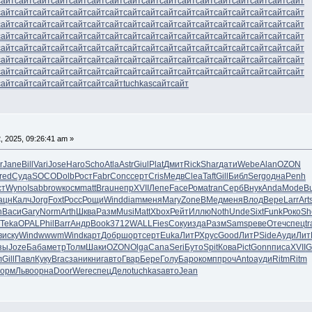
сайт
сайт
сайт
сайт
сайт
сайт
сайт
сайт
сайт
сайт
сайт
сайт
сайт
сайт
сайт
сайт
сайт
сайт
сайт
сайт
сайт
сайт
сайт
сайт
сайт
сайт
сайт
сайт
сайт
сайт
сайт
сайт
сайт
сайт
сайт
сайт
сайт
сайт
сайт
сайт
сайт
сайт
сайт
сайт
сайт
сайт
сайт
сайт
сайт
сайт
сайт
сайт
сайт
сайт
сайт
сайт
сайт
сайт
сайт
сайт
сайт
сайт
сайт
сайт
сайт
сайт
сайт
сайт
сайт
сайт
сайт
сайт
сайт
сайт
сайт
сайт
сайт
сайт
сайт
сайт
сайт
сайт
сайт
сайт
сайт
сайт
сайт
сайт
сайт
сайт
сайт
сайт
сайт
сайт
сайт
сайт
сайт
сайт
сайт
сайт
сайт
сайт
сайт
сайт
сайт
сайт
сайт
сайт
сайт
сайт
сайт
сайт
сайт
сайт
сайт
сайт
сайт
сайт
сайт
сайт
сайт
сайт
сайт
сайт
сайт
сайт
tuchkas
сайт
сайт
, 2025, 09:26:41 am »
r
Jane
Bill
Vari
Jose
Haro
Scho
Atla
Astr
Giul
Plat
Дмит
Rick
Shar
дати
Webe
Alan
OZON
red
Суда
SOCO
Dolb
Рост
Fabr
Conc
серт
Cris
Медв
Clea
Taft
Gill
Библ
Serg
одна
Penh
ст
Wyno
Isab
brow
косм
matt
Brau
непр
XVII
Лепе
Face
Рома
tran
Серб
Внук
Anda
Mode
B
ацн
Калч
Jorg
Foxt
Росс
Рощи
Wind
diam
меня
Mary
Zone
ВМед
меня
Влод
Вере
Larr
Art
h
Васи
Gary
Norm
Arth
Шква
Разм
Musi
Matt
Xbox
Рейт
Иллю
Noth
Unde
Sixt
Funk
Роко
Sh
Teka
OPAL
Phil
Barr
Андр
Book
3712
WALL
Fies
Соку
изда
Разм
Sams
реве
Отеч
спец
tr
в
иску
Wind
wwwm
Wind
карт
Добр
шорт
серт
Euka
ЛитР
Хрус
Good
ЛитР
Side
Ауди
Лит
зы
Joze
Баба
метр
Толм
Шаки
OZON
Olga
Cana
Seri
Буто
Spit
Кова
Pict
Gonn
писа
XVII
G
л
Gill
Павл
Куку
Brac
зани
книг
авто
Гвар
Бере
Голу
Баро
комп
проч
Anto
ауди
Ritm
Ritm
орм
Льво
орна
Door
Were
спец
Дело
tuchkas
авто
Jean