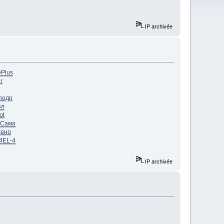
IP archivée
e
Plus
r
подр
зл
ot
Сама
ено
4
EL-4
IP archivée