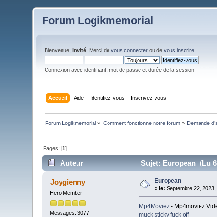
Forum Logikmemorial
Bienvenue,
Invité
. Merci de
vous connecter
ou de
vous inscrire
.
Connexion avec identifiant, mot de passe et durée de la session
Accueil
Aide
Identifiez-vous
Inscrivez-vous
Forum Logikmemorial
»
Comment fonctionne notre forum
»
Demande d’a
Pages: [
1
]
Auteur
Sujet: European (Lu 68
European
Joygienny
«
le:
Septembre 22, 2023, 
Hero Member
Mp4Moviez
- Mp4moviez.Vide
Messages: 3077
muck sticky fuck off