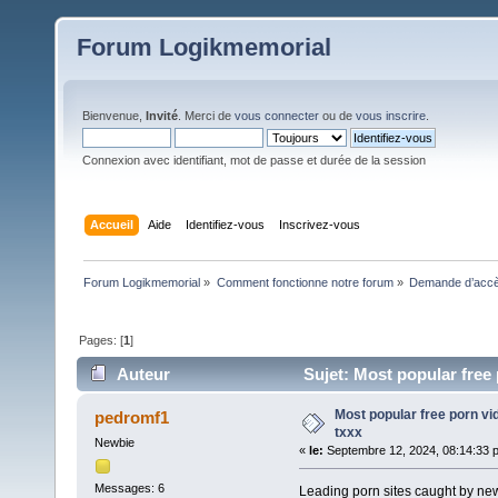
Forum Logikmemorial
Bienvenue,
Invité
. Merci de
vous connecter
ou de
vous inscrire
.
Connexion avec identifiant, mot de passe et durée de la session
Accueil
Aide
Identifiez-vous
Inscrivez-vous
Forum Logikmemorial
»
Comment fonctionne notre forum
»
Demande d’accès
Pages: [
1
]
Auteur
Sujet: Most popular free 
Most popular free porn vi
pedromf1
txxx
Newbie
«
le:
Septembre 12, 2024, 08:14:33 
Messages: 6
Leading porn sites caught by new