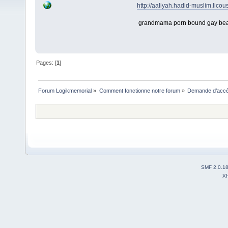
http://aaliyah.hadid-muslim.lico
grandmama porn bound gay bear p
Pages: [
1
]
Forum Logikmemorial
»
Comment fonctionne notre forum
»
Demande d’accès
SMF 2.0.1
X