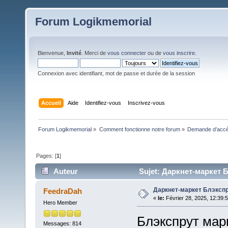
Forum Logikmemorial
Bienvenue,
Invité
. Merci de
vous connecter
ou de
vous inscrire
.
Connexion avec identifiant, mot de passe et durée de la session
Accueil
Aide
Identifiez-vous
Inscrivez-vous
Forum Logikmemorial
»
Comment fonctionne notre forum
»
Demande d’accès
Pages: [
1
]
Auteur
Sujet: Даркнет-маркет Б
Даркнет-маркет Блэкспр
FeedraDah
«
le:
Février 28, 2025, 12:39:
Hero Member
Блэкспрут марк
Messages: 814