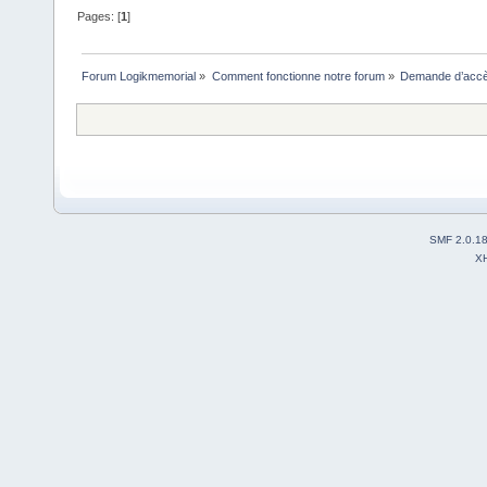
Pages: [
1
]
Forum Logikmemorial
»
Comment fonctionne notre forum
»
Demande d’accès
SMF 2.0.1
X