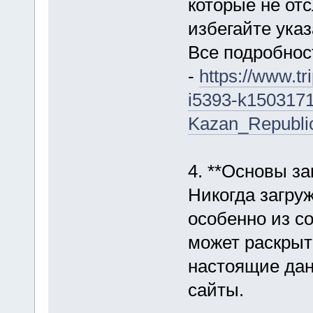
которые не от
избегайте ука
Все подробнос
-
https://www.t
i5393-k150317
Kazan_Republic
4. **Основы з
Никогда загруж
особенно из со
может раскрыт
настоящие дан
сайты.