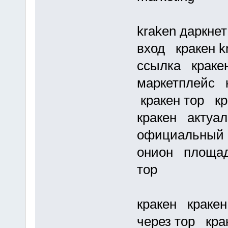
kraken даркне
вход кракен k
ссылка кракен
маркетплейс к
кракен тор кр
кракен актуал
официальный 
онион площадк
тор
кракен кракен
через тор кра