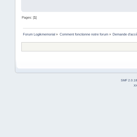
Pages: [
1
]
Forum Logikmemorial
»
Comment fonctionne notre forum
»
Demande d’accès
SMF 2.0.1
X