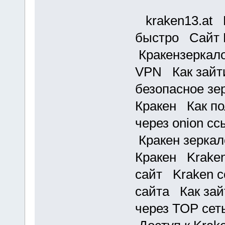
kraken13.at К
быстро Сайт 
Кракензеркало
VPN Как зайти
безопасное з
Кракен Как по
через onion с
Кракен зеркал
Кракен Kraken
сайт Kraken с
сайта Как зай
через ТОР се