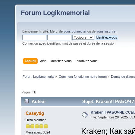
Forum Logikmemorial
Bienvenue,
Invité
. Merci de
vous connecter
ou de
vous inscrire
.
Connexion avec identifiant, mot de passe et durée de la session
Accueil
Aide
Identifiez-vous
Inscrivez-vous
Forum Logikmemorial
»
Comment fonctionne notre forum
»
Demande d’accès
Pages: [
1
]
Auteur
Sujet: Kraken!! РАБОЧИ
Kraken!! РАБОЧИЕ ССЫ
Caseytig
«
le:
Septembre 28, 2025, 03:
Hero Member
Kraken; Как за
Messages: 3524