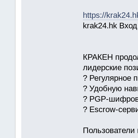
https://krak24.h
krak24.hk Вход
КРАКЕН продол
лидерские поз
? Регулярное 
? Удобную на
? PGP-шифро
? Escrow-серв
Пользователи 