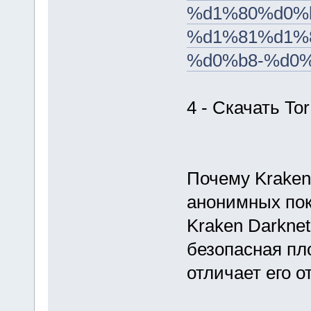
%d1%80%d0%
%d1%81%d1%
%d0%b8-%d0%
4 - Скачать Tor
Почему Kraken
анонимных пок
Kraken Darkne
безопасная пл
отличает его о