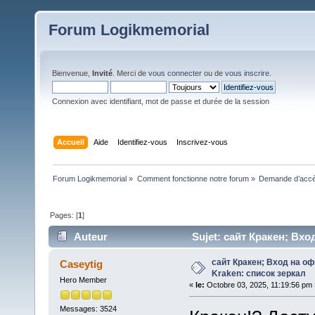
Forum Logikmemorial
Bienvenue,
Invité
. Merci de
vous connecter
ou de
vous inscrire
.
Connexion avec identifiant, mot de passe et durée de la session
Accueil
Aide
Identifiez-vous
Inscrivez-vous
Forum Logikmemorial
»
Comment fonctionne notre forum
»
Demande d’accès
Pages: [
1
]
Auteur
Sujet: сайт Кракен; Вхо
сайт Кракен; Вход на о
Caseytig
Kraken: список зеркал
Hero Member
«
le:
Octobre 03, 2025, 11:19:56 pm 
Messages: 3524