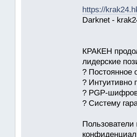
https://krak24.h
Darknet - krak
КРАКЕН продол
лидерские поз
? Постоянное 
? Интуитивно 
? PGP-шифро
? Систему гар
Пользователи 
конфиденциаль