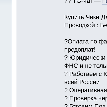
?? TG-чат —
h
Купить Чеки Д
Проводкой : Б
?Оплата по фа
предоплат!
? Юридически 
ФНС и не толь
? Работаем с 
всей России
? Оперативна
? Проверка че
? Готовим Под