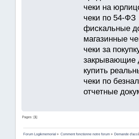
чеки на юрлиц
чеки по 54-ФЗ
фискальные до
магазинные че
чеки за покупк
закрывающие 
купить реальн
чеки по безнал
отчетные доку
Pages: [
1
]
Forum Logikmemorial
»
Comment fonctionne notre forum
»
Demande d’accès