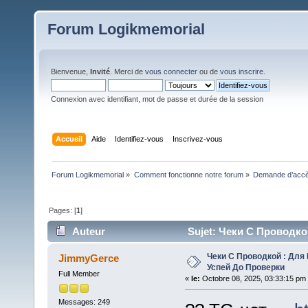
Forum Logikmemorial
Bienvenue,
Invité
. Merci de
vous connecter
ou de
vous inscrire
.
Connexion avec identifiant, mot de passe et durée de la session
Accueil
Aide
Identifiez-vous
Inscrivez-vous
Forum Logikmemorial
»
Comment fonctionne notre forum
»
Demande d’accès
Pages: [
1
]
Auteur
Sujet: Чеки С Проводко
Чеки С Проводкой : Для
JimmyGerce
Успей До Проверки
Full Member
«
le:
Octobre 08, 2025, 03:33:15 pm
Messages: 249