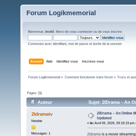
Forum Logikmemorial
Bienvenue,
Invité
. Merci de
vous connecter
ou de
vous inscrire
.
Connexion avec identifiant, mot de passe et durée de la session
Accueil
Aide
Identifiez-vous
Inscrivez-vous
Forum Logikmemorial
»
Comment fonctionne notre forum
»
Trucs et as
Pages: [
1
]
Auteur
Sujet: 2lDrama – An On
2lDrama – An Online M
2ldramatv
Updated
Newbie
«
le:
Avril 09, 2026, 09:18:19 pm 
Messages: 1
2ldrama
is a movie streaming 