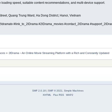
able loading speed, suitable content recommendations, and multi-device support.
treet, Quang Trung Ward, Ha Dong District, Hanoi, Vietnam
#2ldramatv #link_to_2lDrama #2lDrama_movies #contact_2lDrama #support_2lD
tuces
»
2lDrama – An Online Movie Streaming Platform with a Rich and Constantly Updated 
SMF 2.0.18
|
SMF © 2021
,
Simple Machines
XHTML
Flux RSS
WAP2