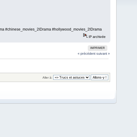
rama #chinese_movies_2lDrama #hollywood_movies_2lDrama
IP archivée
IMPRIMER
« précédent
suivant »
Aller à: