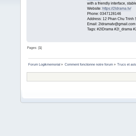
with a friendly interface, st
Website:
https://2ldrama.tv/
Phone: 0347128146
Address: 12 Phan Chu Trinh S
Email: 2ldramatv@gmail.com
Tags: #2lDrama #2l_drama 
Pages: [
1
]
Forum Logikmemorial
»
Comment fonctionne notre forum
»
Trucs et as