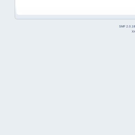
SMF 2.0.1
X