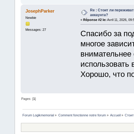
Re : Стоит ли переживат
JosephParker
аккаунта?
Newbie
«
Réponse #2 le:
Avril 11, 2026, 09
Messages: 27
Спасибо за по
многое зависит
внимательнее 
использовать 
Хорошо, что п
Pages: [
1
]
Forum Logikmemorial
»
Comment fonctionne notre forum
»
Accueil
»
Стоит