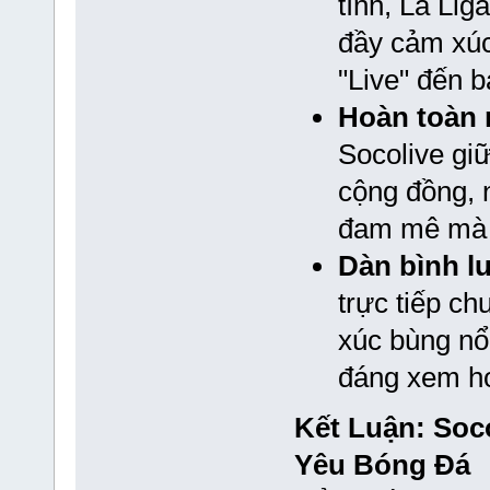
tính, La Li
đầy cảm xúc,
"Live" đến
Hoàn toàn 
Socolive giữ
cộng đồng, n
đam mê mà k
Dàn bình lu
trực tiếp c
xúc bùng nổ,
đáng xem hơ
Kết Luận: Soc
Yêu Bóng Đá