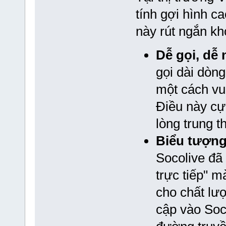
tính gợi hình c
này rút ngắn k
Dễ gọi, dễ 
gọi dài dòn
một cách vui 
Điều này cự
lòng trung 
Biểu tượng
Socolive đã
trực tiếp" 
cho chất lượ
cập vào Soc