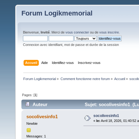
Forum Logikmemorial
Bienvenue,
Invité
. Merci de
vous connecter
ou de
vous inscrire
.
Connexion avec identifiant, mot de passe et durée de la session
Accueil
Aide
Identifiez-vous
Inscrivez-vous
Forum Logikmemorial
»
Comment fonctionne notre forum
»
Accueil
»
socoli
Pages: [
1
]
Auteur
Sujet: socolivesinfo1 (Lu
socolivesinfo1
socolivesinfo1
«
le:
Avril 18, 2026, 01:40:52 
Newbie
Messages: 1