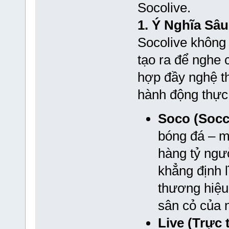
Socolive.
1. Ý Nghĩa Sâ
Socolive không
tạo ra để nghe c
hợp đầy nghệ t
hành động thực 
Soco (Socc
bóng đá – mô
hàng tỷ ngườ
khẳng định 
thương hiệu
sân cỏ của
Live (Trực t