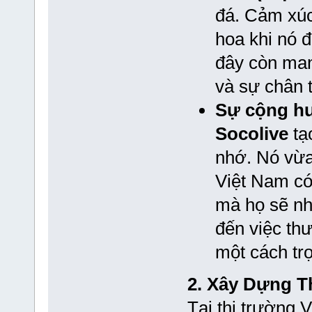
đá. Cảm xúc
hoa khi nó đ
đây còn man
và sự chân 
Sự cộng h
Socolive
tạ
nhớ. Nó vừa 
Việt Nam có
mà họ sẽ nh
đến việc th
một cách trọ
2. Xây Dựng 
Tại thị trường 