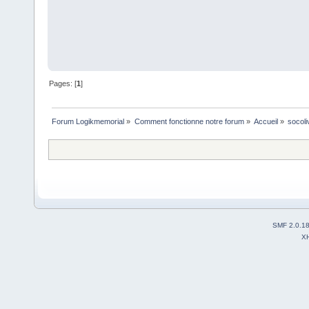
Pages: [
1
]
Forum Logikmemorial
»
Comment fonctionne notre forum
»
Accueil
»
socoli
SMF 2.0.1
X