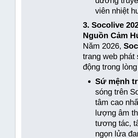
đường truyề
viên nhiệt h
3. Socolive 2
Nguồn Cảm H
Năm 2026,
Soc
trang web phát 
động trong lòng
Sứ mệnh tr
sóng trên S
tâm cao nhấ
lượng âm th
tương tác, 
ngọn lửa đ