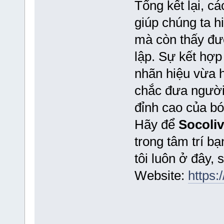
Tổng kết lại, cá
giúp chúng ta h
mà còn thấy đư
lập. Sự kết hợ
nhãn hiệu vừa h
chắc đưa ngườ
đỉnh cao của bó
Hãy để
Socoli
trong tâm trí bạ
tôi luôn ở đây,
Website:
https:/