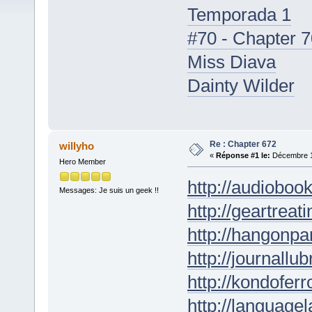
Temporada 1
#70 - Chapter 7
Miss Diava
Dainty Wilder
Re : Chapter 672
willyho
«
Réponse #1 le:
Décembre 18
Hero Member
http://audioboo
Messages: Je suis un geek !!
http://geartreati
http://hangonpar
http://journallub
http://kondofer
http://languagel