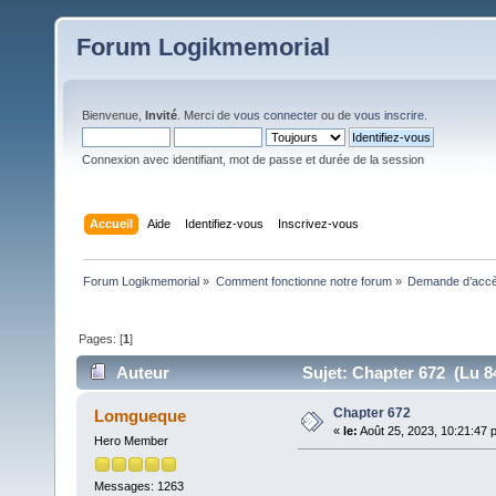
Forum Logikmemorial
Bienvenue,
Invité
. Merci de
vous connecter
ou de
vous inscrire
.
Connexion avec identifiant, mot de passe et durée de la session
Accueil
Aide
Identifiez-vous
Inscrivez-vous
Forum Logikmemorial
»
Comment fonctionne notre forum
»
Demande d’accès
Pages: [
1
]
Auteur
Sujet: Chapter 672 (Lu 84
Chapter 672
Lomgueque
«
le:
Août 25, 2023, 10:21:47 
Hero Member
Messages: 1263