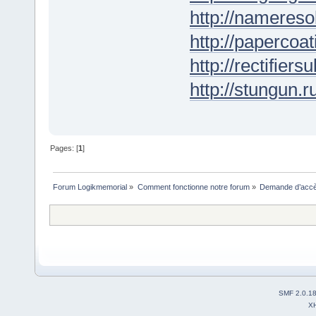
http://nameresol
http://papercoat
http://rectifiers
http://stungun.r
Pages: [
1
]
Forum Logikmemorial
»
Comment fonctionne notre forum
»
Demande d’accès
SMF 2.0.1
X