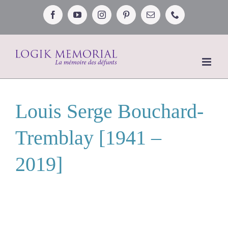
Passer
au
Facebook
YouTube
Instagram
Pinterest
Email
Téléphone
contenu
Louis Serge Bouchard-
Tremblay [1941 –
2019]