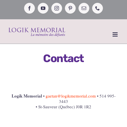
Passer
au
Facebook
YouTube
Instagram
Pinterest
Email
Téléphone
contenu
Contact
Logik Memorial
•
gaetan@logikmemorial.com
• 514 995-
3443
• St-Sauveur (Québec) J0R 1R2