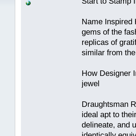
Start to Stamp
Name Inspired H
gems of the fash
replicas of grati
similar from the 
How Designer I
jewel
Draughtsman Re
ideal apt to the
delineate, and 
identically equi