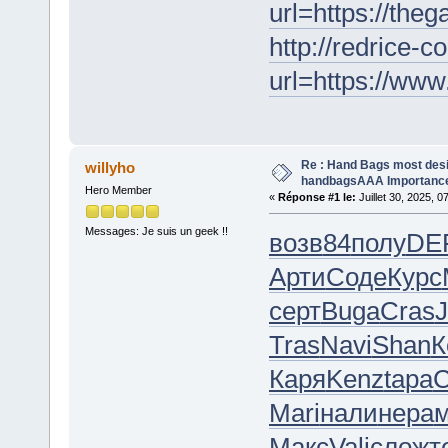
url=https://the
http://redrice-
url=https://ww
Re : Hand Bags most desi
willyho
handbagsAAA Importanc
Hero Member
«
Réponse #1 le:
Juillet 30, 2025, 0
Messages: Je suis un geek !!
возв
84
полу
DE
Арти
Соде
Курс
серт
Buga
Cras
Tras
Navi
Shan
К
Каря
Kenz
tapa
C
Mari
нали
нера
Макс
Vali
слож
т