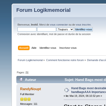
Forum Logikmemorial
Bienvenue,
Invité
. Merci de
vous connecter
ou de
vous inscrire
.
Connexion avec identifiant, mot de passe et durée de la session
Accueil
Aide
Identifiez-vous
Inscrivez-vous
Forum Logikmemorial
»
Comment fonctionne notre forum
»
Demande d’accès
Pages: [
1
]
Auteur
Sujet: Hand Bags most d
Hand Bags most desirabl
RandyNoupt
handbagsAAA Importanc
Full Member
«
le:
Mai 19, 2024, 06:10:32 pm »
Messages: 111