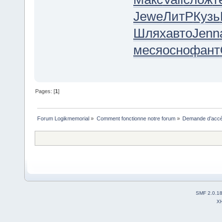
Jewe
ЛитР
Кузь
Шлях
авто
Jenn
меся
осно
фант
Pages: [
1
]
Forum Logikmemorial
»
Comment fonctionne notre forum
»
Demande d’accès
SMF 2.0.1
X