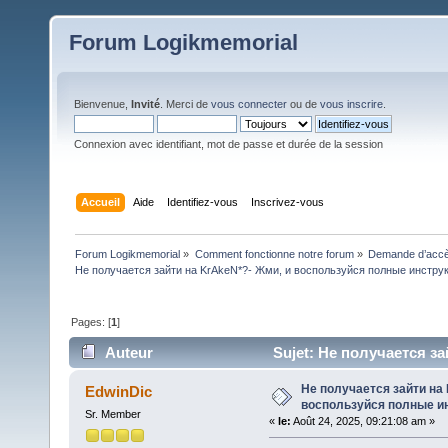
Forum Logikmemorial
Bienvenue,
Invité
. Merci de
vous connecter
ou de
vous inscrire
.
Connexion avec identifiant, mot de passe et durée de la session
Accueil
Aide
Identifiez-vous
Inscrivez-vous
Forum Logikmemorial
»
Comment fonctionne notre forum
»
Demande d’accès
Не получается зайти на KrAkeN*?- Жми, и воспользуйся полные инстру
Pages: [
1
]
Auteur
Sujet: Не получается з
для входа (Lu 176 fois)
Не получается зайти на
EdwinDic
воспользуйся полные и
Sr. Member
«
le:
Août 24, 2025, 09:21:08 am »