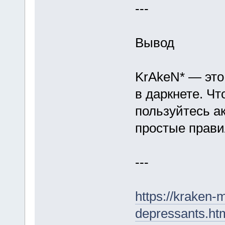
---
Вывод
KrAkeN* — это
в даркнете. Чт
пользуйтесь а
простые прави
---
https://kraken-
depressants.ht