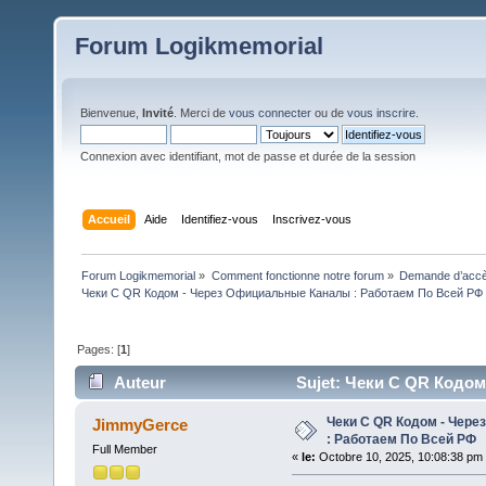
Forum Logikmemorial
Bienvenue,
Invité
. Merci de
vous connecter
ou de
vous inscrire
.
Connexion avec identifiant, mot de passe et durée de la session
Accueil
Aide
Identifiez-vous
Inscrivez-vous
Forum Logikmemorial
»
Comment fonctionne notre forum
»
Demande d’accès
Чеки С QR Кодом - Через Официальные Каналы : Работаем По Всей РФ
Pages: [
1
]
Auteur
Sujet: Чеки С QR Кодо
150 fois)
Чеки С QR Кодом - Чер
JimmyGerce
: Работаем По Всей РФ
Full Member
«
le:
Octobre 10, 2025, 10:08:38 pm