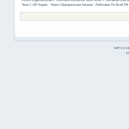
Forum Logikmemorial
»
Comment fonctionne notre forum
»
Demande d’accès
Чеки С QR Кодом - Через Официальные Каналы : Работаем По Всей РФ
SMF 2.0.1
X