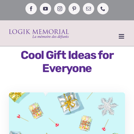
Passer
au
Facebook
YouTube
Instagram
Pinterest
Email
Téléphone
contenu
Cool Gift Ideas for
Everyone