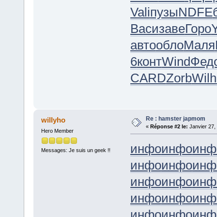
Vali
пузы
NDFE
Васи
заве
Горо
авто
обло
Маля
6
конт
Wind
Фед
CARD
Zorb
Wilh
Re : hamster japmom
willyho
«
Réponse #2 le:
Janvier 27,
Hero Member
инфо
инфо
инф
Messages: Je suis un geek !!
инфо
инфо
инф
инфо
инфо
инф
инфо
инфо
инф
инфо
инфо
инф