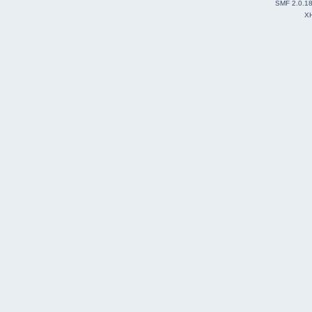
SMF 2.0.1
X