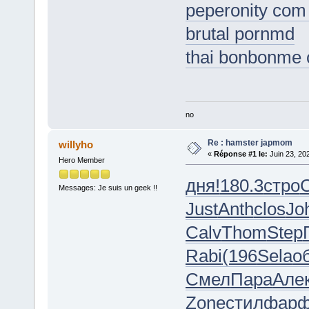
peperonity com
brutal pornmd
thai bonbonme
no
Re : hamster japmom
willyho
«
Réponse #1 le:
Juin 23, 20
Hero Member
дня!
180.3
стро
Messages: Je suis un geek !!
Just
Anth
clos
Jo
Calv
Thom
Step
Rabi
(196
Sela
о
Смел
Пара
Але
Zone
стил
фар