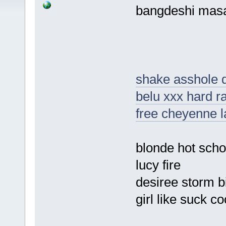
bangdeshi masa
shake asshole dr
belu xxx hard r
free cheyenne l
blonde hot schoo
lucy fire
desiree storm 
girl like suck c