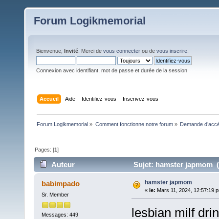
Forum Logikmemorial
Bienvenue,
Invité
. Merci de
vous connecter
ou de
vous inscrire
.
Connexion avec identifiant, mot de passe et durée de la session
Accueil
Aide
Identifiez-vous
Inscrivez-vous
Forum Logikmemorial
»
Comment fonctionne notre forum
»
Demande d’accès
Pages: [
1
]
Auteur
Sujet: hamster japmom (L
hamster japmom
babimpado
«
le:
Mars 11, 2024, 12:57:19 
Sr. Member
lesbian milf dri
Messages: 449