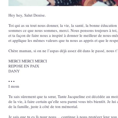
Hey hey, Salut Denise.
Toi qui as su tout nous donner, la vie, la santé, la bonne éducation
sommes ce que nous sommes, merci. Nous pensons toujours à toi, p
et ta façon de faire nous a inspiré à donner le meilleur de nous-mêm
et applique les mêmes valeurs que tu nous as appris et que le respe
Chère maman, si on ne l’aspas déjà assez dit dans le passé, nous t
MERCI MERCI MERCI
REPOSE EN PAIX
DANY
• • •
I mom
Tu sais sûrement que ta sœur, Tante Jacqueline est décédée au mois 
de la vie, à faire certain qu’elle sera parmi vous très bientôt. Je lui
de la famille, juste à côté de ton mémorial.
Je sais que tu es là pour nous …continue à nous protéger love you.